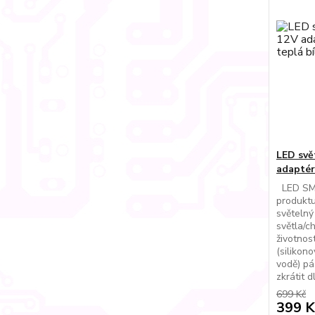
LED svě
adaptére
LED SMD
produktu
světelný
světla/c
životnos
(silikono
vodě) pá
zkrátit d
699 Kč
399 K