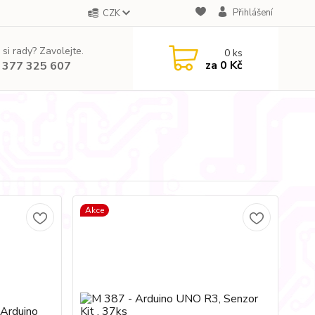
Přihlášení
CZK
 si rady? Zavolejte.
0
ks
za
0 Kč
 377 325 607
Akce