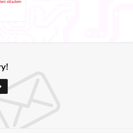
ení skladem
y!