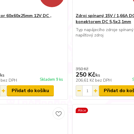
tor 60x60x25mm 12V DC ,
Zdroj spínaný 15V / 1,66A D
konektorem DC 5,5x2,1mm
Typ napájecího zdroje spínaný
napěťový zdroj
350 Kč
250 Kč
/
ks
/
ks
Skladem 9 ks
č
bez DPH
206,61 Kč
bez DPH
Přidat do košíku
Přidat do ko
Akce