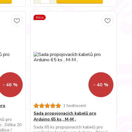
Akce
- 46 %
- 40 %
pro
1 hodnocení
Sada propojovacích kabelů pro
Arduino 65 ks , M-M ,
elů pro
o . Délka 20
Sada 65 ks propojovacích kabelů pro
dlice /