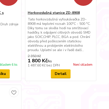
C s
Horkovzdušná stanice ZD-8908
Tato horkovzdušná vyfoukávačka ZD-
8908 má teplotní rozsah 100°C - 500 °C.
 Druh zdroje
Díky tomu se skvěle hodí na smršťovací
hadičky, k odpájení citlivých obvodů SMD
jako SOIC,CHIP, PLCC, BGA a pod. Chrání
obvody před poškozením statickou
elektřinou a probíjením elektrického
proudu. Uplatní se ale i v řadě dalš...
2 350 Kč
1 800 Kč
/
ks
Skladem 6 ks
Není skladem
1 487,60 Kč
bez DPH
šíku
Detail