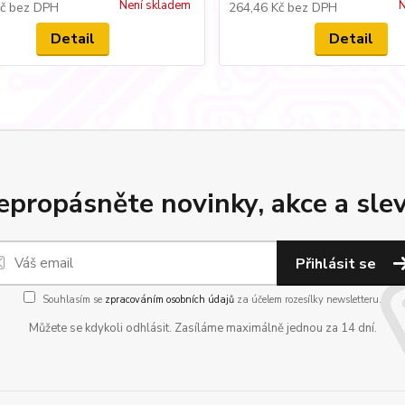
Není skladem
N
Kč
bez DPH
264,46 Kč
bez DPH
Detail
Detail
epropásněte novinky, akce a slev
Přihlásit se
Souhlasím se
zpracováním osobních údajů
za účelem rozesílky newsletteru.
Můžete se kdykoli odhlásit. Zasíláme maximálně jednou za 14 dní.