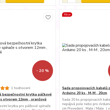
Akce
- 20 %
1 hodnocení
Sada propojovacích kabelů 
Arduino 20 ks , M-M , 20cm
á bezpečnostní krytka páčkové
 s otvorem 12mm , oranžová
Sada 20 ks propojovacích kab
nepájivá pole nebo pro Arduin
stní krytka pro páčkové spínače
cm Provedení : Male / Male ( vi