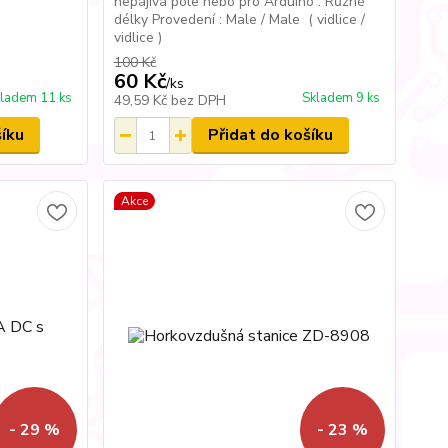
nepájivá pole nebo pro Arduino . Různé
délky Provedení : Male / Male ( vidlice /
vidlice )
100 Kč
60 Kč
/
ks
ladem 11 ks
Skladem 9 ks
49,59 Kč
bez DPH
šíku
Přidat do košíku
Akce
- 29 %
- 23 %