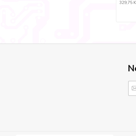
329,75 
N