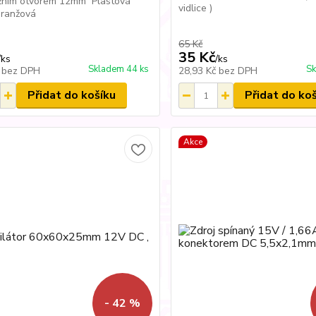
žním otvorem 12mm Plastová
vidlice )
oranžová
65 Kč
35 Kč
/
ks
/
ks
Skladem 44 ks
Sk
č
bez DPH
28,93 Kč
bez DPH
Přidat do košíku
Přidat do ko
Akce
- 42 %