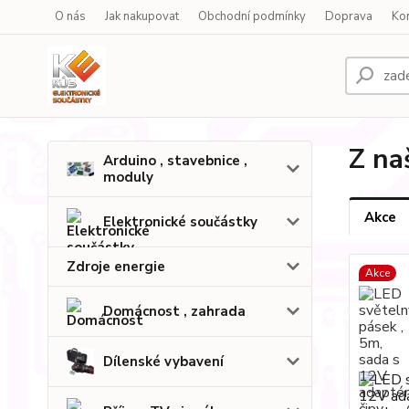
O nás
Jak nakupovat
Obchodní podmínky
Doprava
Ko
Z na
Arduino , stavebnice ,
moduly
Akce
Elektronické součástky
Zdroje energie
Akce
Domácnost , zahrada
Dílenské vybavení