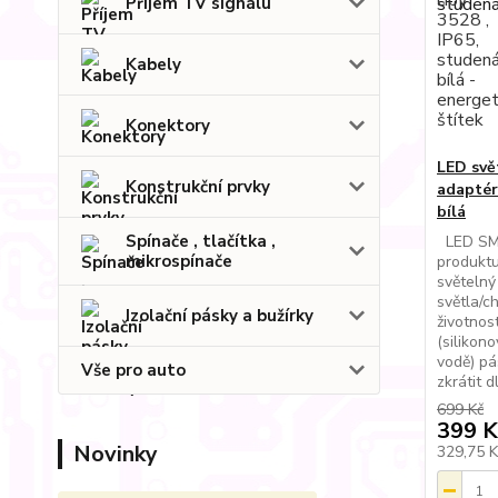
Příjem TV signálu
Kabely
Konektory
LED svě
Konstrukční prvky
adaptér
bílá
Spínače , tlačítka ,
LED SMD
mikrospínače
produkt
světelný
světla/c
Izolační pásky a bužírky
životnos
(silikono
vodě) pá
Vše pro auto
zkrátit d
699 Kč
399 K
Novinky
329,75 