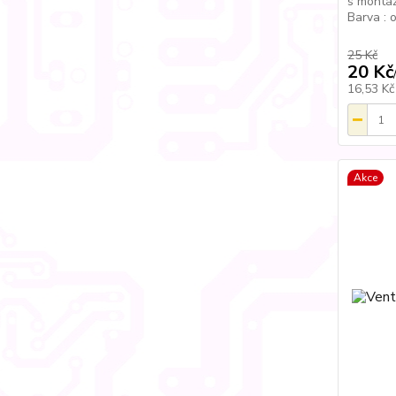
s montá
Barva : 
25 Kč
20 Kč
16,53 K
Akce