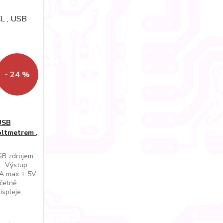
- 24 %
USB
oltmetrem ,
SB zdrojem
m Výstup
1A max + 5V
četně
spleje.