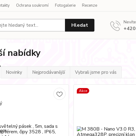
ntakty
Ochrana soukromí
Fotogalerie
Recenze
Nevíte
Hledat
+420
ší nabídky
Novinky
Nejprodávanější
Vybrali jsme pro vás
Akce