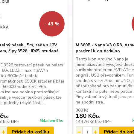
- 43 %
telný pásek , 5m, sada s 12V
M 380B - Nano V3.0 R3, Atm
em, čipy 3528 , IP65, studená
precizní klon Arduino
Tento klon Arduino Nano je
minimalizovaná vývojová desk
3528 testovací pásek na balení
s mikrokontrolérem AVR ATm
u 60x LED/m, max. 4,8W/m
originál USB převodníkem. Fun
 tok 300lm/m teplota
shodná s verzí Arduino UNO, j
hromatičnosti 6500K (studená bílá)
přizpůsobená pro zasunutí do
t: 50.000 hodin krytí IP65
kontaktního pole, nebo patice 
vá izolace odolná proti stříkající
Piny vstupů a výstupů jsou pr
sek je vysoce flexibilní pásek lze
na spodní stra...
le potřeby (zbylé části ...
380 Kč
č
180 Kč
/
ks
/
ks
Skladem 3 ks
Kč
bez DPH
148,76 Kč
bez DPH
Přidat do košíku
Přidat do ko