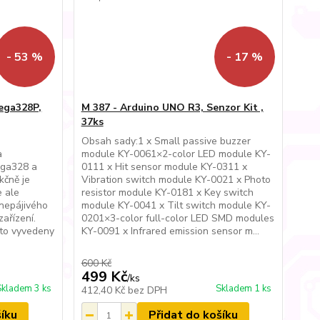
- 53 %
- 17 %
ega328P,
M 387 - Arduino UNO R3, Senzor Kit ,
37ks
Obsah sady:1 x Small passive buzzer
a
module KY-0061×2-color LED module KY-
ega328 a
0111 x Hit sensor module KY-0311 x
kčně je
Vibration switch module KY-0021 x Photo
e ale
resistor module KY-0181 x Key switch
 nepájivého
module KY-0041 x Tilt switch module KY-
zařízení.
0201×3-color full-color LED SMD modules
oto vyvedeny
KY-0091 x Infrared emission sensor m...
600 Kč
499 Kč
/
ks
Skladem 3 ks
Skladem 1 ks
412,40 Kč
bez DPH
šíku
Přidat do košíku