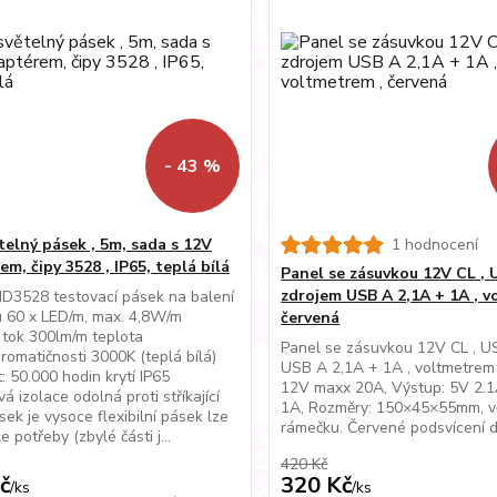
- 43 %
telný pásek , 5m, sada s 12V
1 hodnocení
m, čipy 3528 , IP65, teplá bílá
Panel se zásuvkou 12V CL , 
zdrojem USB A 2,1A + 1A , v
3528 testovací pásek na balení
 60 x LED/m, max. 4,8W/m
červená
 tok 300lm/m teplota
Panel se zásuvkou 12V CL , U
hromatičnosti 3000K (teplá bílá)
USB A 2,1A + 1A , voltmetre
t: 50.000 hodin krytí IP65
12V maxx 20A, Výstup: 5V 2.
vá izolace odolná proti stříkající
1A, Rozměry: 150×45×55mm, v
sek je vysoce flexibilní pásek lze
rámečku. Červené podsvícení di
le potřeby (zbylé části j...
420 Kč
č
320 Kč
/
ks
/
ks