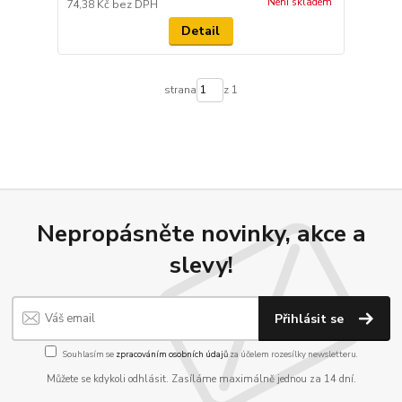
Není skladem
74,38 Kč
bez DPH
Detail
strana
z 1
Nepropásněte novinky, akce a
slevy!
Přihlásit se
Souhlasím se
zpracováním osobních údajů
za účelem rozesílky newsletteru.
Můžete se kdykoli odhlásit. Zasíláme maximálně jednou za 14 dní.