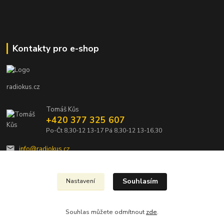
Kontakty pro e-shop
radiokus.cz
Tomáš Kůs
+420 377 325 607
Po-Čt 8,30-12 13-17 Pá 8,30-12 13-16,30
info@radiokus.cz
Souhlasím
Nastavení
Souhlas můžete odmítnout
zde
.
Vytvořeno na
Eshop-rychle.cz