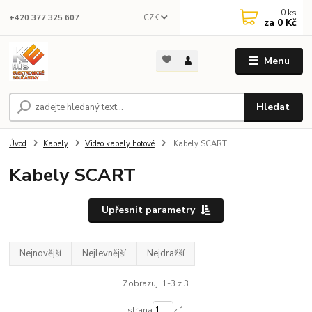
0
ks
CZK
+420 377 325 607
za
0 Kč
Menu
Hledat
Úvod
Kabely
Video kabely hotové
Kabely SCART
Kabely SCART
Upřesnit parametry
Nejnovější
Nejlevnější
Nejdražší
Zobrazuji 1-3 z 3
strana
z 1