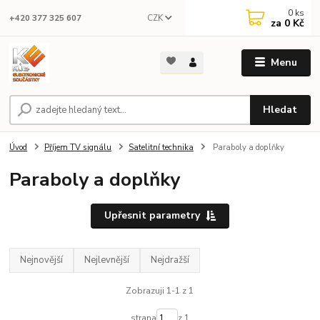
0
ks
CZK
+420 377 325 607
za
0 Kč
Menu
Hledat
Úvod
Příjem TV signálu
Satelitní technika
Paraboly a doplňky
Paraboly a doplňky
Upřesnit parametry
Nejnovější
Nejlevnější
Nejdražší
Zobrazuji 1-1 z 1
strana
z 1