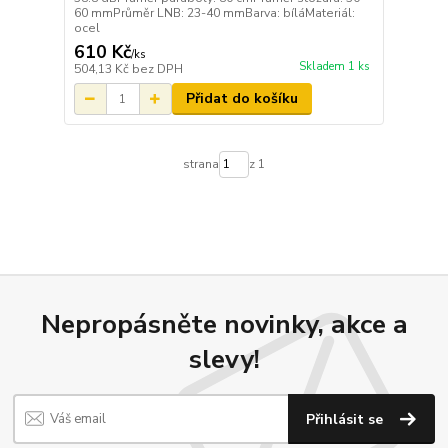
60 mmPrůměr LNB: 23-40 mmBarva: bíláMateriál:
ocel
610 Kč
/
ks
Skladem 1 ks
504,13 Kč
bez DPH
Přidat do košíku
strana
z 1
Nepropásněte novinky, akce a
slevy!
Přihlásit se