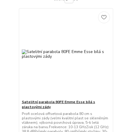
Satelitní parabola 80FE Emme Esse bílá s
plastovými zády
Profi ocelová offsetová parabola 80 cm s
plastovými zády (velmi kvalitní plast se skleněným
vláknem), výborná povrchová úprava, 5-ti letá
záruka na barvu.Frekvence: 10-13 GHzZisk (12 GHz):
38.8 dBPrůměr paraboly: 80 cmPrůměr stožáru: 30-