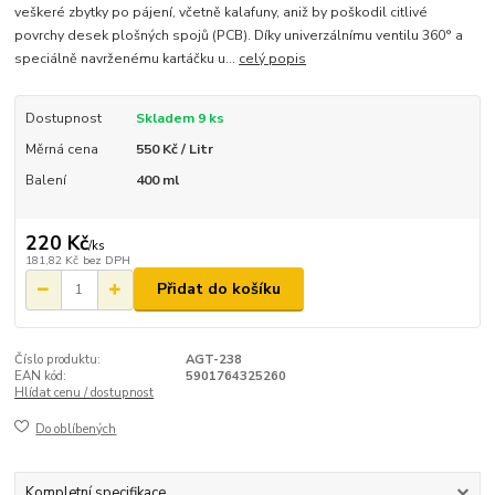
veškeré zbytky po pájení, včetně kalafuny, aniž by poškodil citlivé
povrchy desek plošných spojů (PCB). Díky univerzálnímu ventilu 360° a
speciálně navrženému kartáčku u...
celý popis
Dostupnost
Skladem 9 ks
Měrná cena
550 Kč / Litr
Balení
400 ml
220 Kč
/
ks
181,82 Kč
bez DPH
Přidat do košíku
Číslo produktu:
AGT-238
EAN kód:
5901764325260
Hlídat cenu / dostupnost
Do oblíbených
Kompletní specifikace