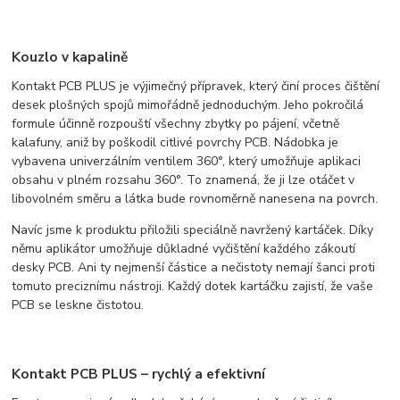
Kouzlo v kapalině
Kontakt PCB PLUS je výjimečný přípravek, který činí proces čištění
desek plošných spojů mimořádně jednoduchým. Jeho pokročilá
formule účinně rozpouští všechny zbytky po pájení, včetně
kalafuny, aniž by poškodil citlivé povrchy PCB. Nádobka je
vybavena univerzálním ventilem 360°, který umožňuje aplikaci
obsahu v plném rozsahu 360°. To znamená, že ji lze otáčet v
libovolném směru a látka bude rovnoměrně nanesena na povrch.
Navíc jsme k produktu přiložili speciálně navržený kartáček. Díky
němu aplikátor umožňuje důkladné vyčištění každého zákoutí
desky PCB. Ani ty nejmenší částice a nečistoty nemají šanci proti
tomuto preciznímu nástroji. Každý dotek kartáčku zajistí, že vaše
PCB se leskne čistotou.
Kontakt PCB PLUS – rychlý a efektivní