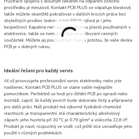
Frustrace spojená s dlouhým čekáním na odpaření čisticího
prostředku je minulostí. Kontakt PCB PLUS se odpařuje bleskově,
takže můžete okamžitě pokračovat v dalších krocích práce bez
zbytečných prodlev. Jednou z největších výhod je i jeho
bezpečnost. Kapalina nereaguje s většinou plastů používaných v
elektronice, takže se nemusíte obávat poškození cenných
součástek. Můžete jej používat bez obav s jistotou, že vaše deska
PCB je v dobrých rukou.
Ideální řešení pro každý servis
Ať už provozujete profesionální servis elektroniky, nebo jste
nadšenec, Kontakt PCB PLUS se stane vaším nejlepším
pomocníkem. Perfektně se hodí pro čištění PCB po opravě nebo
montáži, zajistí, že každý povrch bude dokonale čistý a připravený
pro další práci. Náš produkt má výborné fyzikálně-chemické
vlastnosti: je transparentní, má charakteristický alkoholový
zápach, jeho hustota při 20 °C je 0,79 g/cm³ a viskozita 22,8 cP.
Produkt je navíc rozpustný ve vodě, což ještě více usnadňuje jeho
použití v různých podmínkách.