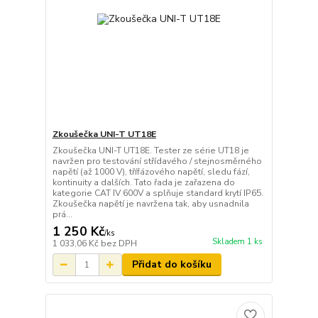
Zkoušečka UNI-T UT18E
Zkoušečka UNI-T UT18E. Tester ze série UT18 je
navržen pro testování střídavého / stejnosměrného
napětí (až 1000 V), třífázového napětí, sledu fází,
kontinuity a dalších. Tato řada je zařazena do
kategorie CAT IV 600V a splňuje standard krytí IP65.
Zkoušečka napětí je navržena tak, aby usnadnila
prá...
1 250 Kč
/
ks
Skladem 1 ks
1 033,06 Kč
bez DPH
Přidat do košíku