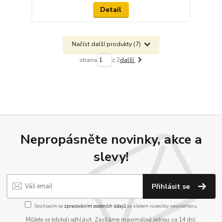
Detail
Načíst další produkty (7)
strana
z 2
další
Nepropásněte novinky, akce a
slevy!
Přihlásit se
Souhlasím se
zpracováním osobních údajů
za účelem rozesílky newsletteru.
Můžete se kdykoli odhlásit. Zasíláme maximálně jednou za 14 dní.