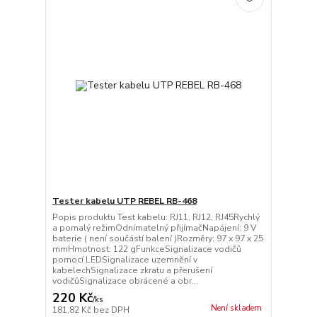
Tester kabelu UTP REBEL RB-468
Popis produktu Test kabelu: RJ11, RJ12, RJ45Rychlý
a pomalý režimOdnímatelný přijímačNapájení: 9 V
baterie ( není součástí balení )Rozměry: 97 x 97 x 25
mmHmotnost: 122 gFunkceSignalizace vodičů
pomocí LEDSignalizace uzemnění v
kabelechSignalizace zkratu a přerušení
vodičůSignalizace obrácené a obr...
220 Kč
/
ks
Není skladem
181,82 Kč
bez DPH