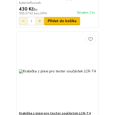
baterieRozsah...
430 Kč
/
ks
Skladem 2 ks
355,37 Kč
bez DPH
Přidat do košíku
Krabička z plexi pro tester součástek LCR-T4