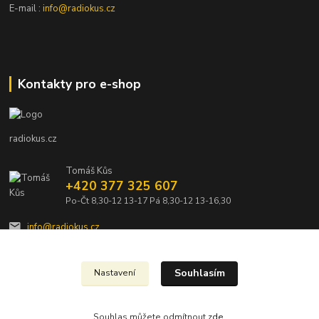
E-mail :
info@radiokus.cz
Kontakty pro e-shop
radiokus.cz
Tomáš Kůs
+420 377 325 607
Po-Čt 8,30-12 13-17 Pá 8,30-12 13-16,30
info@radiokus.cz
Souhlasím
Nastavení
Souhlas můžete odmítnout
zde
.