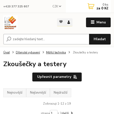
0
ks
CZK
+420 377 325 607
za
0 Kč
Menu
Hledat
Úvod
Dílenské vybavení
Měřící technika
Zkoušečky a testery
Zkoušečky a testery
Upřesnit parametry
Nejnovější
Nejlevnější
Nejdražší
Zobrazuji 1-12 z 19
strana
z 2
další