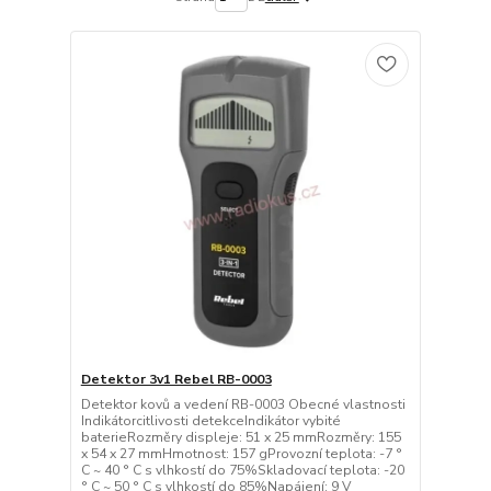
Detektor 3v1 Rebel RB-0003
Detektor kovů a vedení RB-0003 Obecné vlastnosti
Indikátorcitlivosti detekceIndikátor vybité
baterieRozměry displeje: 51 x 25 mmRozměry: 155
x 54 x 27 mmHmotnost: 157 gProvozní teplota: -7 °
C ~ 40 ° C s vlhkostí do 75%Skladovací teplota: -20
° C ~ 50 ° C s vlhkostí do 85%Napájení: 9 V