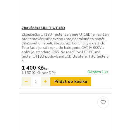
Zkoušečka UNI-T UT18D
Zkoušečka UT18D Tester ze série UT18D je navržen
pro testování střídavého / stejnosměrného napětí,
třífázového napětí, sledu fází, kontinuity a dalších.
Tato řada je zařazena do kategorie CAT IV 600V a
splňuje standard IP65. Na rozdíl od UT18C, má
tester UT18D podsvícení LCD displeje. Tyto testery
n...
1 400 Kč
/
ks
Skladem 1 ks
1 157,02 Kč
bez DPH
Přidat do košíku