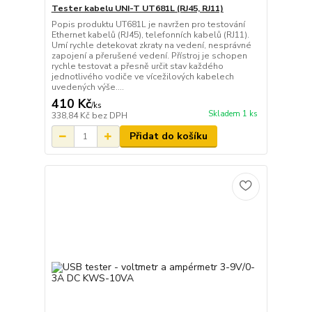
Tester kabelu UNI-T UT681L (RJ45, RJ11)
Popis produktu UT681L je navržen pro testování
Ethernet kabelů (RJ45), telefonních kabelů (RJ11).
Umí rychle detekovat zkraty na vedení, nesprávné
zapojení a přerušené vedení. Přístroj je schopen
rychle testovat a přesně určit stav každého
jednotlivého vodiče ve vícežilových kabelech
uvedených výše....
410 Kč
/
ks
Skladem 1 ks
338,84 Kč
bez DPH
Přidat do košíku