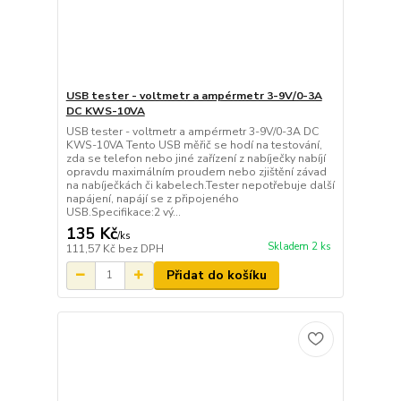
USB tester - voltmetr a ampérmetr 3-9V/0-3A
DC KWS-10VA
USB tester - voltmetr a ampérmetr 3-9V/0-3A DC
KWS-10VA Tento USB měřič se hodí na testování,
zda se telefon nebo jiné zařízení z nabíječky nabíjí
opravdu maximálním proudem nebo zjištění závad
na nabíječkách či kabelech.Tester nepotřebuje další
napájení, napájí se z připojeného
USB.Specifikace:2 vý...
135 Kč
/
ks
Skladem 2 ks
111,57 Kč
bez DPH
Přidat do košíku