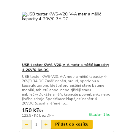
USB tester KWS-V20, V-A metr a měřič kapacity
4-20V/0-3A DC
USB tester KWS-V20, V-A metr a měřič kapacity 4-
20V/0-3A DC Změří napětí, proud, spotřebu a
kapacitu zdroje. Ideální pro zjištění stavu baterie
mobilů, tabletů apod, nebo zjištějí stavu
nabíječky.Dokáže změřit kapacitu powerbanky nebo
jiného zdroje.Specifikace:Napájecí napětí: 4–
20VDCRozsah měřeného...
150 Kč
/
ks
Skladem 1 ks
123,97 Kč
bez DPH
Přidat do košíku