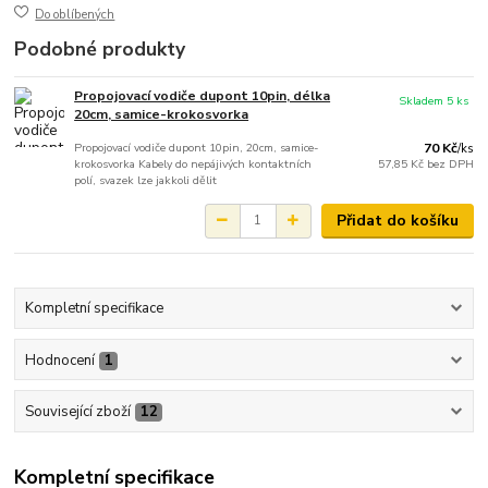
Do oblíbených
Podobné produkty
Propojovací vodiče dupont 10pin, délka
Skladem 5 ks
20cm, samice-krokosvorka
Propojovací vodiče dupont 10pin, 20cm, samice-
70 Kč
/
ks
krokosvorka Kabely do nepájivých kontaktních
57,85 Kč
bez DPH
polí, svazek lze jakkoli dělit
Přidat do košíku
Kompletní specifikace
Hodnocení
1
Související zboží
12
Kompletní specifikace