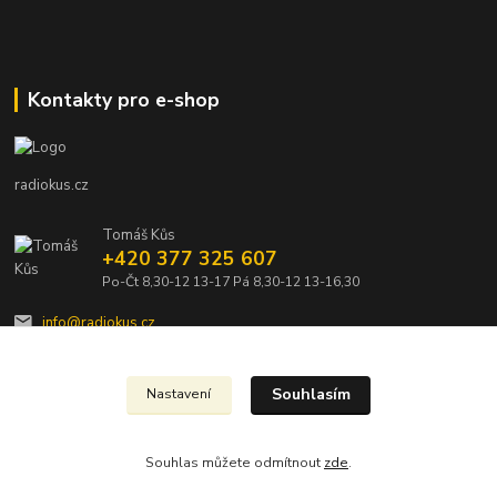
Kontakty pro e-shop
radiokus.cz
Tomáš Kůs
+420 377 325 607
Po-Čt 8,30-12 13-17 Pá 8,30-12 13-16,30
info@radiokus.cz
Souhlasím
Nastavení
Souhlas můžete odmítnout
zde
.
Vytvořeno na
Eshop-rychle.cz