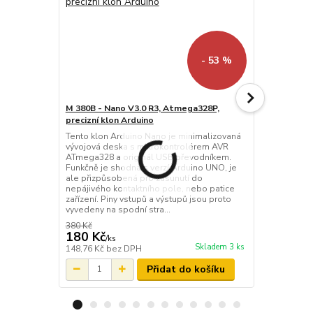
- 53 %
M 380B - Nano V3.0 R3, Atmega328P,
M 380A - UN
precizní klon Arduino
Arduino s C
Tento klon Arduino Nano je minimalizovaná
Precizní klo
vývojová deska s mikrokontrolérem AVR
s USB převo
ATmega328 a originál USB převodníkem.
umožňuje měř
Funkčně je shodná s verzí Arduino UNO, je
zařízení po
ale přizpůsobená pro zasunutí do
programového
nepájivého kontaktního pole, nebo patice
z jazyka C++
zařízení. Piny vstupů a výstupů jsou proto
je spousta p
vyvedeny na spodní stra...
dalších rozši
380 Kč
360 Kč
180 Kč
250 Kč
/
ks
/
ks
Skladem 3 ks
148,76 Kč
bez DPH
206,61 Kč
be
Přidat do košíku