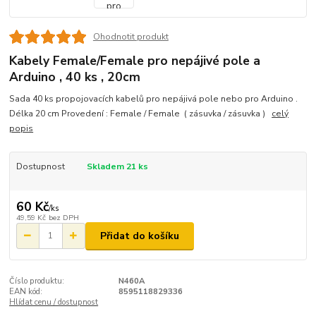
Ohodnotit produkt
Kabely Female/Female pro nepájivé pole a
Arduino , 40 ks , 20cm
Sada 40 ks propojovacích kabelů pro nepájivá pole nebo pro Arduino .
Délka 20 cm Provedení : Female / Female ( zásuvka / zásuvka )
celý
popis
Dostupnost
Skladem 21 ks
60 Kč
/
ks
49,59 Kč
bez DPH
Přidat do košíku
Číslo produktu:
N460A
EAN kód:
8595118829336
Hlídat cenu / dostupnost