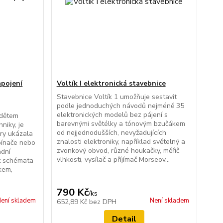
apojení
Voltík I elektronická stavebnice
Stavebnice Voltík 1 umožňuje sestavit
podle jednoduchých návodů nejméně 35
elektronických modelů bez pájení s
 dětem
barevnými světélky a tónovým bzučákem
hniky, je
od nejjednodušších, nevyžadujících
ry ukázala
znalosti elektroniky, například světelný a
pínače nebo
zvonkový obvod, různé houkačky, měřič
adní
vlhkosti, vysílač a příjímač Morseov...
t schémata
kem,
790 Kč
/
ks
ení skladem
Není skladem
652,89 Kč
bez DPH
Detail