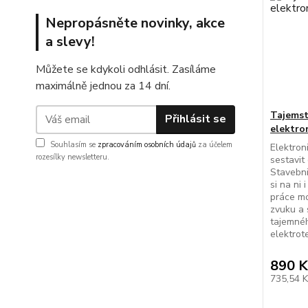
Nepropásněte novinky, akce
a slevy!
Můžete se kdykoli odhlásit. Zasíláme
maximálně jednou za 14 dní.
Tajemst
Přihlásit se
elektro
Souhlasím se
zpracováním osobních údajů
za účelem
Elektron
rozesílky newsletteru.
sestavit
Stavebni
si na ni 
práce mo
zvuku a 
tajemnéh
elektrot
890 K
735,54 