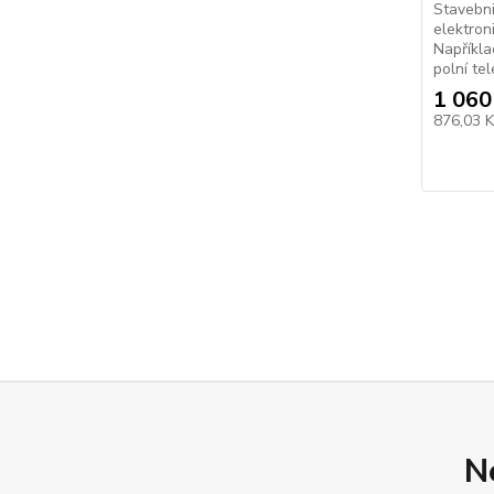
Stavebni
elektron
Napříkla
polní tel
1 060
876,03 
N