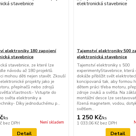
ví elektroniky 180 zapojení
Tajemství elektroniky 500 z
nická stavebnice
elektronická stavebnice
ická stavebnice, ze které lze
Tajemství elektroniky s 500
 dle návodu až 180 projektů.
experimentyStavebnice, která
ci mohou děti nejen stavět. Zkouší
dokáže přiblížit svět elektrotec
i elektronické projekty jako je
koncipovaná tak, aby formou h
toru, přepínačů nebo zdrojů
dětem práci třeba motoru, pře
světla.Vlastnosti.- Vstupte do
zdroje zvuků a světla. Na zákl
o světa elektroniky a
montážní desce lze sestavova
echniky- Díky jednoduchému p...
řízená magnetem, vodou, doty
světlem...
č
1 250 Kč
/
ks
/
ks
Není skladem
N
Kč
bez DPH
1 033,06 Kč
bez DPH
Detail
Detail