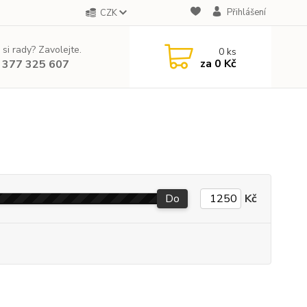
Přihlášení
CZK
 si rady? Zavolejte.
0
ks
za
0 Kč
 377 325 607
Do
Kč