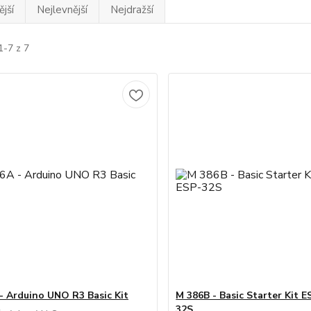
jší
Nejlevnější
Nejdražší
1-7 z 7
- Arduino UNO R3 Basic Kit
M 386B - Basic Starter Kit 
32S