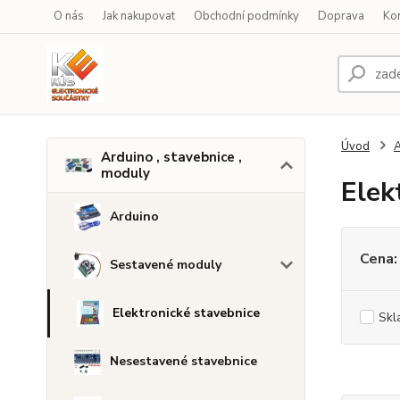
O nás
Jak nakupovat
Obchodní podmínky
Doprava
Ko
Úvod
A
Arduino , stavebnice ,
moduly
Elek
Arduino
Cena:
Sestavené moduly
Elektronické stavebnice
Skl
Nesestavené stavebnice