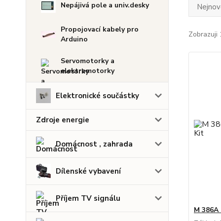
Nepájivá pole a univ.desky
Nejnově
Propojovací kabely pro
Zobrazuji 
Arduino
Servomotorky a
elektromotorky
Elektronické součástky
Zdroje energie
Domácnost , zahrada
Dílenské vybavení
Příjem TV signálu
M 386A 