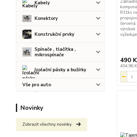
Základn
Kabely
kompone
R31ks ne
propojov
Konektory
červená
výrobek 
Konstrukční prvky
vyžaduj
Spínače , tlačítka ,
mikrospínače
490 K
404,96 
Izolační pásky a bužírky
Vše pro auto
Novinky
Zobrazit všechny novinky