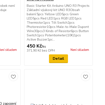
robek není
Basic Starter Kit Arduino UNO R3 Projects
aduje
Základní výukový kit UNO R3Obsah
balení:5pcs Yellow LED5pcs Green
LED5pcs Red LED1pcs RGB LED1pcs
Thermistor1pcs Tilt Switch2pcs
Photoresistor10pcs Male-to-Male Dupont
Wire30pcs3 Kinds of Resistor6pcs Button
Switch1pcs Potentiometer(10K)1pcs
Active Buzzer1pc...
450 Kč
/
ks
ení skladem
Není skladem
371,90 Kč
bez DPH
Detail