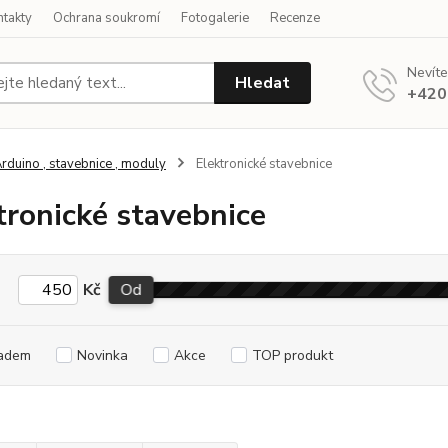
ntakty
Ochrana soukromí
Fotogalerie
Recenze
Nevíte
Hledat
+420
rduino , stavebnice , moduly
Elektronické stavebnice
tronické stavebnice
Kč
Od
adem
Novinka
Akce
TOP produkt