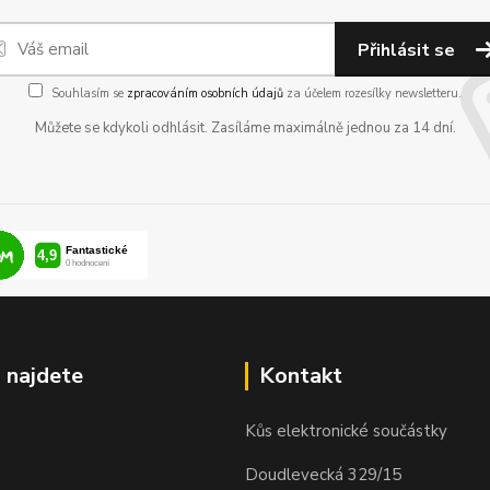
Přihlásit se
Souhlasím se
zpracováním osobních údajů
za účelem rozesílky newsletteru.
Můžete se kdykoli odhlásit. Zasíláme maximálně jednou za 14 dní.
 najdete
Kontakt
Kůs elektronické součástky
Doudlevecká 329/15