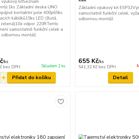
í výukový kitSeznam
ntů:1ks Základní deska UNO
Základní výukový kit ESP32Vý
pájivé kontaktní pole 400p65ks
samostatně funkční celek, vyž
acích káblíků15ks LED (žlutá,
odbornou montáž.
, zelená)10x odpor 220RTento
není samostatně funkční celek a
e odbornou montáž.
č
655 Kč
/
ks
/
ks
Skladem 2 ks
N
Kč
bez DPH
541,32 Kč
bez DPH
Přidat do košíku
Detail