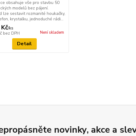
ce obsahuje vše pro stavbu 50
ických modelů bez pájení.
d lze sestavit rozmanité houkačky,
efon, krystalku, jednoduché rádi...
 Kč
/
ks
Není skladem
Kč
bez DPH
Detail
epropásněte novinky, akce a slev