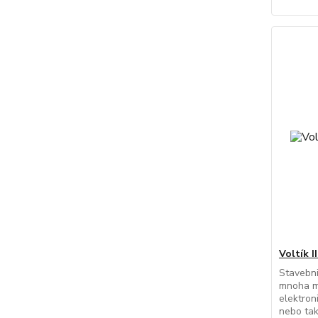
Voltík I
Stavebni
mnoha m
elektron
nebo tak