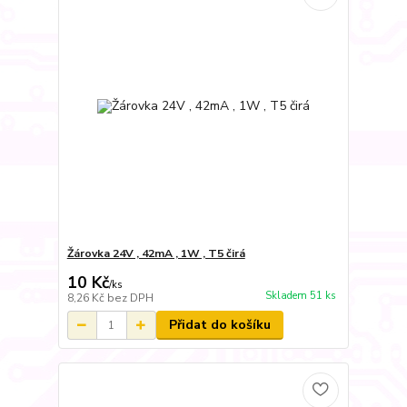
Žárovka 24V , 42mA , 1W , T5 čirá
10 Kč
/
ks
Skladem 51 ks
8,26 Kč
bez DPH
Přidat do košíku