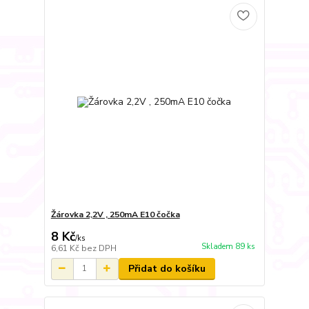
Žárovka 2,2V , 250mA E10 čočka
8 Kč
/
ks
Skladem 89 ks
6,61 Kč
bez DPH
Přidat do košíku