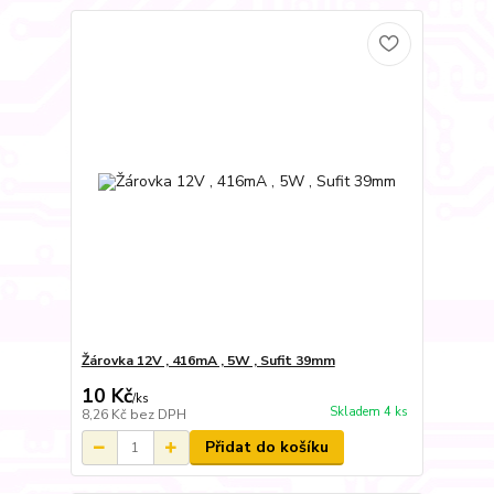
Žárovka 12V , 416mA , 5W , Sufit 39mm
10 Kč
/
ks
Skladem 4 ks
8,26 Kč
bez DPH
Přidat do košíku