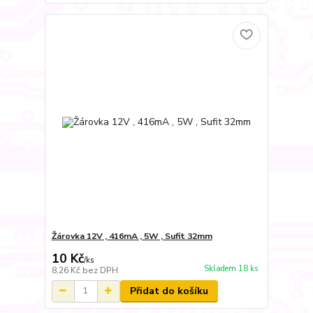
Žárovka 12V , 416mA , 5W , Sufit 32mm
10 Kč
/
ks
Skladem 18 ks
8,26 Kč
bez DPH
Přidat do košíku