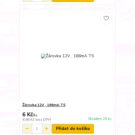
Žárovka 12V , 166mA T5
6 Kč
/
ks
Skladem 24 ks
4,96 Kč
bez DPH
Přidat do košíku