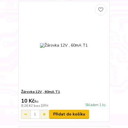
Žárovka 12V , 60mA T1
10 Kč
/
ks
Skladem 1 ks
8,26 Kč
bez DPH
Přidat do košíku