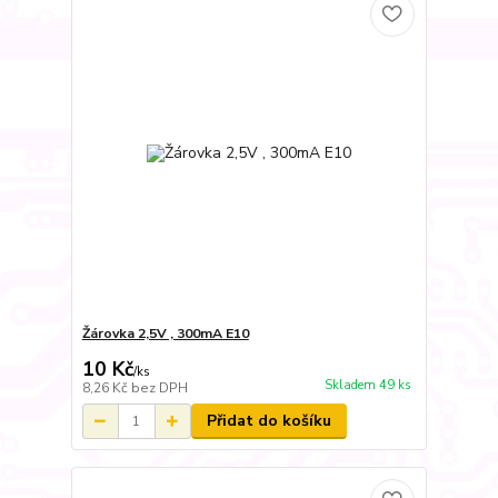
Žárovka 2,5V , 300mA E10
10 Kč
/
ks
Skladem 49 ks
8,26 Kč
bez DPH
Přidat do košíku