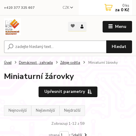
0
ks
CZK
+420 377 325 607
za
0 Kč
Menu
Hledat
Úvod
Domácnost , zahrada
Zdroje světla
Miniaturní žárovky
Miniaturní žárovky
Upřesnit parametry
Nejnovější
Nejlevnější
Nejdražší
Zobrazuji 1-12 z 59
strana
z 5
další