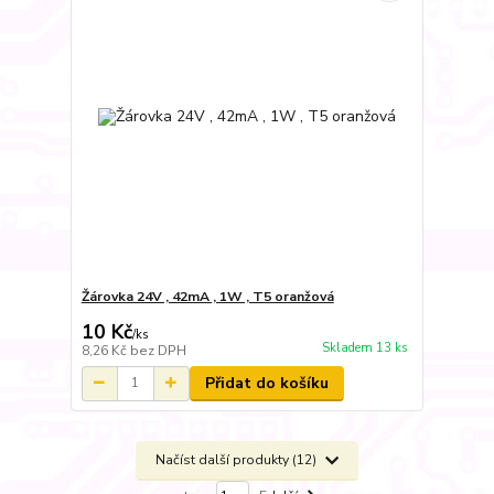
Žárovka 24V , 42mA , 1W , T5 oranžová
10 Kč
/
ks
Skladem 13 ks
8,26 Kč
bez DPH
Přidat do košíku
Načíst další produkty (12)