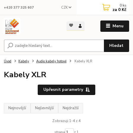
0
ks
CZK
+420 377 325 607
za
0 Kč
Menu
Hledat
Úvod
Kabely
Audio kabely hotové
Kabely XLR
Kabely XLR
Upřesnit parametry
Nejnovější
Nejlevnější
Nejdražší
Zobrazuji 1-4 z 4
strana
z 1