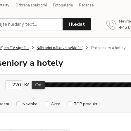
ntakty
Ochrana soukromí
Fotogalerie
Recenze
Nevíte
Hledat
+420
říjem TV signálu
Náhradní dálková ovládání
Pro seniory a hotely
seniory a hotely
Kč
Od
adem
Novinka
Akce
TOP produkt