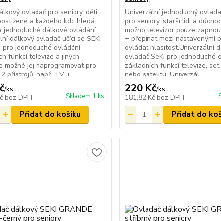
álkový ovladač pro seniory, děti,
Univerzální jednoduchý ovlada
postižené a každého kdo hledá
pro seniory, starší lidi a důcho
 jednoduché dálkové ovládání.
možno televizor pouze zapnou
lní dálkový ovladač učící se SEKI
+ přepínat mezi nastavenými 
 pro jednoduché ovládání
ovládat hlasitost.Univerzální 
ch funkcí televize a jiných
ovladač SeKi pro jednoduché 
Je možné jej naprogramovat pro
základních funkcí televize, set
2 přístrojů, např. TV +...
nebo satelitu. Univerzál...
č
220 Kč
/
ks
/
ks
Skladem 1 ks
Kč
bez DPH
181,82 Kč
bez DPH
Přidat do košíku
Přidat do ko