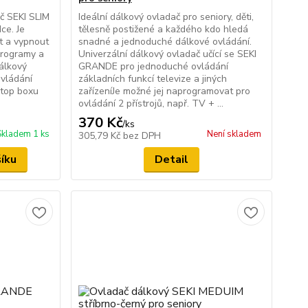
č SEKI SLIM
Ideální dálkový ovladač pro seniory, děti,
dce. Je
tělesně postižené a každého kdo hledá
t a vypnout
snadné a jednoduché dálkové ovládání.
programy a
Univerzální dálkový ovladač učící se SEKI
dálkový
GRANDE pro jednoduché ovládání
ovládání
základních funkcí televize a jiných
 top boxu
zařízeníJe možné jej naprogramovat pro
ovládání 2 přístrojů, např. TV + ...
370 Kč
/
ks
Skladem 1 ks
Není skladem
305,79 Kč
bez DPH
šíku
Detail