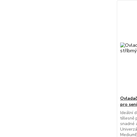
Ovladač
pro sen
Ideální d
tělesně 
snadné a
Univerzá
MediumE