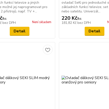
ch funkcí televize a jiných
ovladač SeKi pro jednoduché 
Je možné jej naprogramovat pro
základních funkcí televize, set
2 přístrojů, např. TV +...
nebo satelitu. Univerzál...
č
220 Kč
/
ks
/
ks
Není skladem
N
Kč
bez DPH
181,82 Kč
bez DPH
Detail
Detail