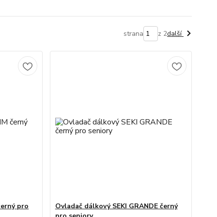
strana
z 2
další
černý pro
Ovladač dálkový SEKI GRANDE černý
pro seniory