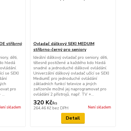
DE stříbrný
Ovladač dálkový SEKI MEDUIM
stříbrno-černý pro seniory
ory, děti,
Ideální dálkový ovladač pro seniory, děti,
do hledá
tělesně postižené a každého kdo hledá
ovládání.
snadné a jednoduché dálkové ovládání.
ící se SEKI
Univerzální dálkový ovladač učící se SEKI
dání
MediumE pro jednoduché ovládání
ných
základních funkcí televize a jiných
movat pro
zařízeníJe možné jej naprogramovat pro
...
ovládání 2 přístrojů, např. TV +...
320 Kč
/
ks
ení skladem
Není skladem
264,46 Kč
bez DPH
Detail