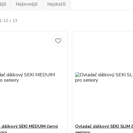
jší
Nejlevnější
Nejdražší
1-12 z 13
 dálkový SEKI MEDUIM černý
Ovladač dálkový SEKI SLIM 
iory
seniory