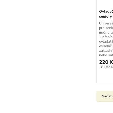
Ovladač
seniory
Univerzá
pro senio
možno te
+ přepín
ovládat 
ovladač 
základní
nebo sate
220 K
181,82 
Načíst 