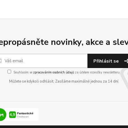
epropásněte novinky, akce a slev
Přihlásit se
Souhlasím se
zpracováním osobních údajů
za účelem rozesílky newsletteru.
Můžete se kdykoli odhlásit. Zasíláme maximálně jednou za 14 dní.