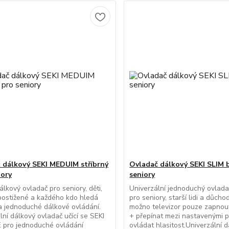
 dálkový SEKI MEDUIM stříbrný
Ovladač dálkový SEKI SLIM b
iory
seniory
álkový ovladač pro seniory, děti,
Univerzální jednoduchý ovlada
postižené a každého kdo hledá
pro seniory, starší lidi a důcho
 jednoduché dálkové ovládání.
možno televizor pouze zapnou
lní dálkový ovladač učící se SEKI
+ přepínat mezi nastavenými 
 pro jednoduché ovládání
ovládat hlasitost.Univerzální 