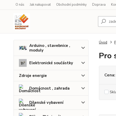
O nás
Jak nakupovat
Obchodní podmínky
Doprava
Ko
Úvod
P
Arduino , stavebnice ,
moduly
Pro 
Elektronické součástky
Cena:
Zdroje energie
Domácnost , zahrada
Skl
Dílenské vybavení