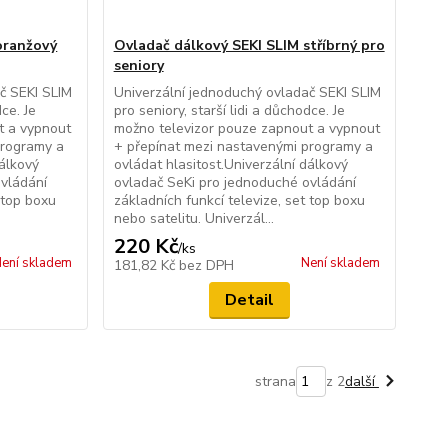
oranžový
Ovladač dálkový SEKI SLIM stříbrný pro
seniory
č SEKI SLIM
Univerzální jednoduchý ovladač SEKI SLIM
dce. Je
pro seniory, starší lidi a důchodce. Je
t a vypnout
možno televizor pouze zapnout a vypnout
programy a
+ přepínat mezi nastavenými programy a
dálkový
ovládat hlasitost.Univerzální dálkový
ovládání
ovladač SeKi pro jednoduché ovládání
 top boxu
základních funkcí televize, set top boxu
nebo satelitu. Univerzál...
220 Kč
/
ks
ení skladem
Není skladem
181,82 Kč
bez DPH
Detail
strana
z 2
další