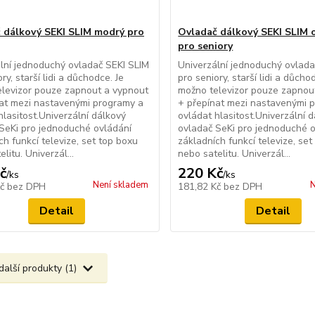
 dálkový SEKI SLIM modrý pro
Ovladač dálkový SEKI SLIM 
pro seniory
lní jednoduchý ovladač SEKI SLIM
Univerzální jednoduchý ovlada
ry, starší lidi a důchodce. Je
pro seniory, starší lidi a důcho
levizor pouze zapnout a vypnout
možno televizor pouze zapnou
at mezi nastavenými programy a
+ přepínat mezi nastavenými 
hlasitost.Univerzální dálkový
ovládat hlasitost.Univerzální 
SeKi pro jednoduché ovládání
ovladač SeKi pro jednoduché 
ch funkcí televize, set top boxu
základních funkcí televize, set
litu. Univerzál...
nebo satelitu. Univerzál...
č
220 Kč
/
ks
/
ks
Není skladem
N
Kč
bez DPH
181,82 Kč
bez DPH
Detail
Detail
další produkty (1)