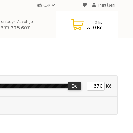
Přihlášení
CZK
 si rady? Zavolejte.
0
ks
za
0 Kč
 377 325 607
Do
Kč