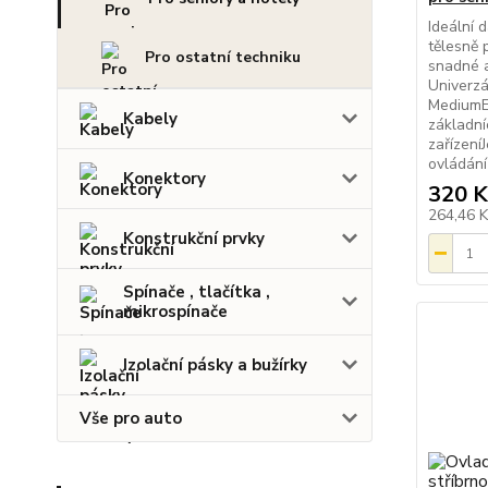
Ideální d
tělesně 
Pro ostatní techniku
snadné a
Univerzá
MediumE
Kabely
základní
zařízení
ovládání 
Konektory
320 K
264,46 
Konstrukční prvky
Spínače , tlačítka ,
mikrospínače
Izolační pásky a bužírky
Vše pro auto