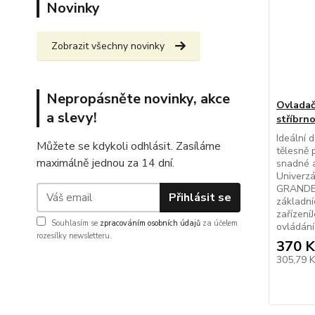
Novinky
Zobrazit všechny novinky
Nepropásněte novinky, akce
Ovladač
a slevy!
stříbrn
Ideální d
Můžete se kdykoli odhlásit. Zasíláme
tělesně 
maximálně jednou za 14 dní.
snadné a
Univerzá
GRANDE 
Přihlásit se
základní
zařízení
Souhlasím se
zpracováním osobních údajů
za účelem
ovládání 
rozesílky newsletteru.
370 K
305,79 