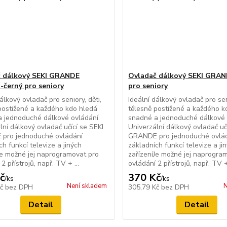
 dálkový SEKI GRANDE
Ovladač dálkový SEKI GRAN
o-černý pro seniory
pro seniory
álkový ovladač pro seniory, děti,
Ideální dálkový ovladač pro seni
postižené a každého kdo hledá
tělesně postižené a každého k
 jednoduché dálkové ovládání.
snadné a jednoduché dálkové 
lní dálkový ovladač učící se SEKI
Univerzální dálkový ovladač uč
pro jednoduché ovládání
GRANDE pro jednoduché ovlá
ch funkcí televize a jiných
základních funkcí televize a ji
Je možné jej naprogramovat pro
zařízeníJe možné jej naprogra
2 přístrojů, např. TV + ...
ovládání 2 přístrojů, např. TV + 
č
370 Kč
/
ks
/
ks
Není skladem
N
Kč
bez DPH
305,79 Kč
bez DPH
Detail
Detail