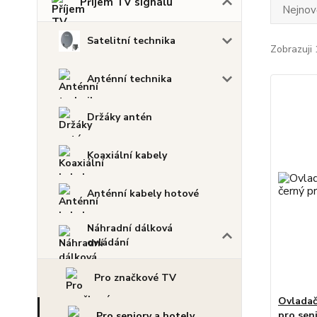
Příjem TV signálu
Nejnově
Satelitní technika
Zobrazuji 
Anténní technika
Držáky antén
Koaxiální kabely
Anténní kabely hotové
Náhradní dálková
ovládání
Pro značkové TV
Ovladač
pro sen
Pro seniory a hotely