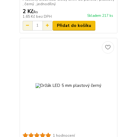
, černý , jednodílný
2 Kč
/
ks
Skladem 217 ks
1,65 Kč
bez DPH
Přidat do košíku
1 hodnocení