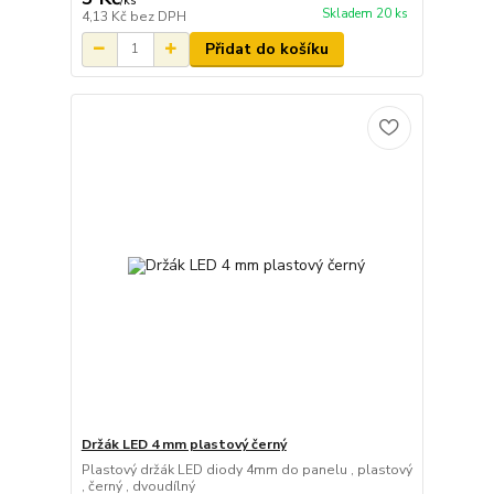
/
ks
Skladem 20 ks
4,13 Kč
bez DPH
Přidat do košíku
Držák LED 4 mm plastový černý
Plastový držák LED diody 4mm do panelu , plastový
, černý , dvoudílný