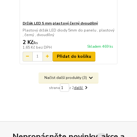
Držák LED 5 mm plastový černý dvoudílný
Plastový držák LED diody 5mm do panelu , plastový
, černý , dvoudílný
2 Kč
/
ks
Skladem 469 ks
1,65 Kč
bez DPH
Přidat do košíku
Načíst další produkty (3)
strana
z 2
další
Nepropásněte novinky, akce a