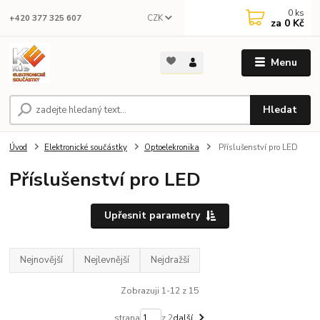
0
ks
CZK
+420 377 325 607
za
0 Kč
Menu
Hledat
Úvod
Elektronické součástky
Optoelekronika
Příslušenství pro LED
Příslušenství pro LED
Upřesnit parametry
Nejnovější
Nejlevnější
Nejdražší
Zobrazuji 1-12 z 15
strana
z 2
další