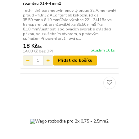
rozměru 0.14-4 mm2
Technické parametryJmenovitý proud 32 AJmenovitý
proud – filtr 32 AContent 60 ksRozm. (d x š)
35.50 mm x 8.10 mmČíslo výrobce 221–2411Barva
transparentní, oranžováDélka 35.50 mmŠířka
8.10 mmVlastnosti spojovacích svorek s ovládací
pákou, se zkušebním otvorem, s prstovým
spínačemPřipojení pružinová s...
18 Kč
/
ks
Skladem 16 ks
14,88 Kč
bez DPH
Přidat do košíku