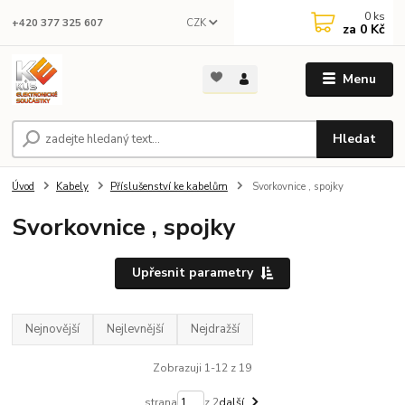
0
ks
CZK
+420 377 325 607
za
0 Kč
Menu
Hledat
Úvod
Kabely
Příslušenství ke kabelům
Svorkovnice , spojky
Svorkovnice , spojky
Upřesnit parametry
Nejnovější
Nejlevnější
Nejdražší
Zobrazuji 1-12 z 19
strana
z 2
další