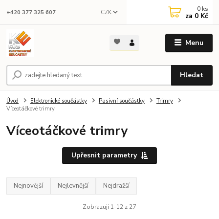
0
ks
CZK
+420 377 325 607
za
0 Kč
Menu
Hledat
Úvod
Elektronické součástky
Pasivní součástky
Trimry
Víceotáčkové trimry
Víceotáčkové trimry
Upřesnit parametry
Nejnovější
Nejlevnější
Nejdražší
Zobrazuji 1-12 z 27