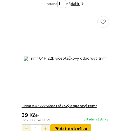
strana
z 3
další
Trimr 64P 22k víceotáčkový odporový trimr
39 Kč
/
ks
Skladem 187 ks
32,23 Kč
bez DPH
Přidat do košíku