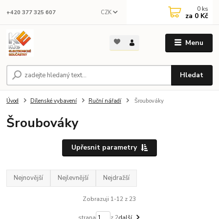
0
ks
CZK
+420 377 325 607
za
0 Kč
Menu
Hledat
Úvod
Dílenské vybavení
Ruční nářadí
Šroubováky
Šroubováky
Upřesnit parametry
Nejnovější
Nejlevnější
Nejdražší
Zobrazuji 1-12 z 23
strana
z 2
další