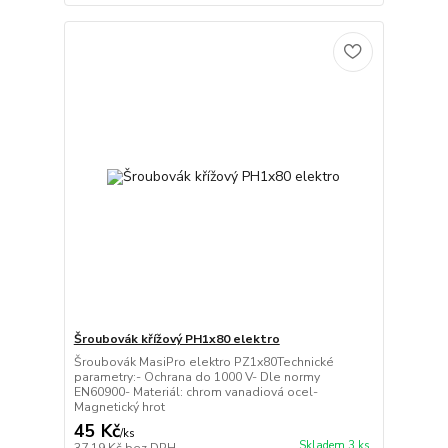
Šroubovák křížový PH1x80 elektro
Šroubovák MasiPro elektro PZ1x80Technické
parametry:- Ochrana do 1000 V- Dle normy
EN60900- Materiál: chrom vanadiová ocel-
Magnetický hrot
45 Kč
/
ks
Skladem 3 ks