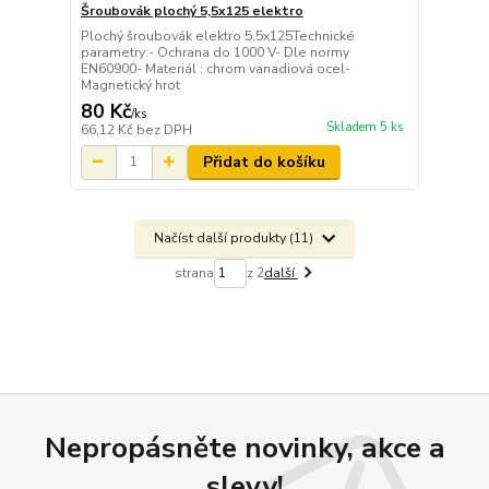
Šroubovák plochý 5,5x125 elektro
Plochý šroubovák elektro 5,5x125Technické
parametry:- Ochrana do 1000 V- Dle normy
EN60900- Materiál : chrom vanadiová ocel-
Magnetický hrot
80 Kč
/
ks
Skladem 5 ks
66,12 Kč
bez DPH
Přidat do košíku
Načíst další produkty (11)
strana
z 2
další
Nepropásněte novinky, akce a
slevy!