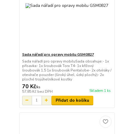
Sada nářadí pro opravy mobilu GSM0827
Sada nářadí pro opravy mobiluSada obsahuje:- 1x
přísavka- 1x šroubovák Torx T4- 1x křížový
šroubovák 1,5 1x šroubovák Pentalobe- 2x otvíráky /
otevírače pouzder (široký úhel, úzký plochý)- 2x
ploché trojúhelníkové kostky
70 Kč
/
ks
Skladem 1 ks
57,85 Kč
bez DPH
Přidat do košíku