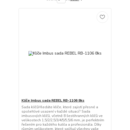
Klíče Imbus sada REBEL RB-1106 8ks
Sada klíčůHledáte klíče, které zajistí přesné a
spolehlivé usazení v každé situaci? Sada
imbusových klíčů, včetně 8 šestihranných klíčů ve
velikostech 1,5/2/2,5/3/4/5/5,5/6 mm, je perfektním
řešením pro každého kutila a profesionála. Díky
různým velikostem, které splňují všechny vaše