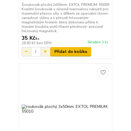
Šroubovák plochý 2x50mm, EXTOL PREMIUM, 55009
Kvalitní šroubovák s výrazně tvarovanou rukojetí pro
maximální přenos síly, s dříkem ze speciální chrom-
vanadové slitiny a s přesně frézovaným
magnetickým hrotem, který dokonale přilne k
hlavám šroubůa vrutů.Hlavní přednosti- precizně
frézovaný magnetick...
35 Kč
/
ks
Skladem 3 ks
28,93 Kč
bez DPH
Přidat do košíku