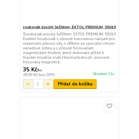
roubovák plochý 3x50mm, EXTOL PREMIUM, 55010
Šroubovák plochý 3x50mm, EXTOL PREMIUM, 55010
Kvalitní šroubovák s výrazně tvarovanou rukojetí pro
maximální přenos síly, s dříkem ze speciální chrom-
vanadové slitiny a s přesně frézovaným
magnetickým hrotem, který dokonale přilne k
hlavám šroubůa vrutů.Hlavní přednosti- precizně
frézovaný magnetick...
35 Kč
/
ks
Skladem 2 ks
28,93 Kč
bez DPH
Přidat do košíku