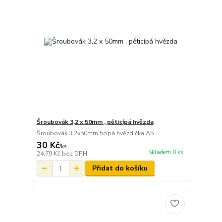
Šroubovák 3,2 x 50mm , pěticípá hvězda
Šroubovák 3,2x50mm 5cípá hvězdička A5
30 Kč
/
ks
Skladem 8 ks
24,79 Kč
bez DPH
Přidat do košíku