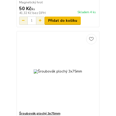
Magnetický hrot
50 Kč
/
ks
Skladem 4 ks
41,32 Kč
bez DPH
Přidat do košíku
Šroubovák plochý 3x75mm