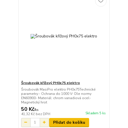
Šroubovák křížový PH0x75 elektro
Šroubovák MasiPro elektro PH0x75Technické
parametry:- Ochrana do 1000 V- Dle normy
EN60900- Materiál: chrom vanadiová ocel-
Magnetický hrot
50 Kč
/
ks
Skladem 5 ks
41,32 Kč
bez DPH
Přidat do košíku