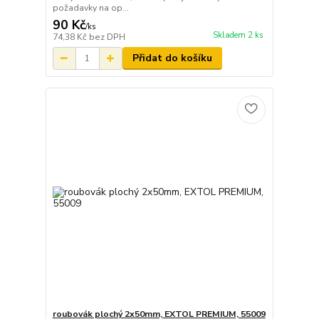
požadavky na op...
90 Kč
/
ks
Skladem 2 ks
74,38 Kč
bez DPH
Přidat do košíku
roubovák plochý 2x50mm, EXTOL PREMIUM, 55009