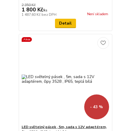
2 350 Kč
1 800 Kč
/
ks
Není skladem
1 487,60 Kč
bez DPH
Detail
Akce
- 43 %
LED světelný pásek , 5m, sada s 12V adaptérem,