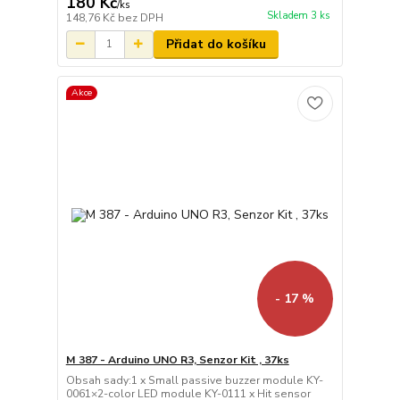
180 Kč
/
ks
Skladem 3 ks
148,76 Kč
bez DPH
Přidat do košíku
Akce
- 17 %
M 387 - Arduino UNO R3, Senzor Kit , 37ks
Obsah sady:1 x Small passive buzzer module KY-
0061×2-color LED module KY-0111 x Hit sensor