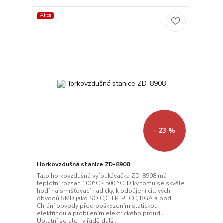
Akce
- 23 %
Horkovzdušná stanice ZD-8908
Tato horkovzdušná vyfoukávačka ZD-8908 má
teplotní rozsah 100°C - 500 °C. Díky tomu se skvěle
hodí na smršťovací hadičky, k odpájení citlivých
obvodů SMD jako SOIC,CHIP, PLCC, BGA a pod.
Chrání obvody před poškozením statickou
elektřinou a probíjením elektrického proudu.
Uplatní se ale i v řadě dalš...