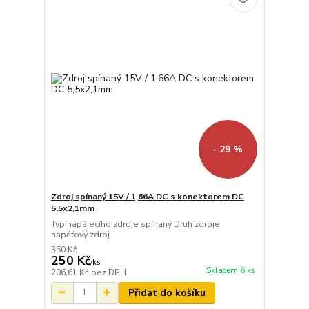
- 29 %
Zdroj spínaný 15V / 1,66A DC s konektorem DC
5,5x2,1mm
Typ napájecího zdroje spínaný Druh zdroje
napěťový zdroj
350 Kč
250 Kč
/
ks
Skladem 6 ks
206,61 Kč
bez DPH
Přidat do košíku