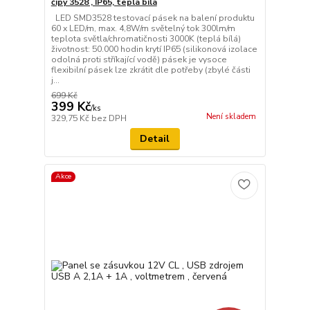
čipy 3528 , IP65, teplá bílá
LED SMD3528 testovací pásek na balení produktu
60 x LED/m, max. 4,8W/m světelný tok 300lm/m
teplota světla/chromatičnosti 3000K (teplá bílá)
životnost: 50.000 hodin krytí IP65 (silikonová izolace
odolná proti stříkající vodě) pásek je vysoce
flexibilní pásek lze zkrátit dle potřeby (zbylé části
j...
699 Kč
399 Kč
/
ks
Není skladem
329,75 Kč
bez DPH
Detail
Akce