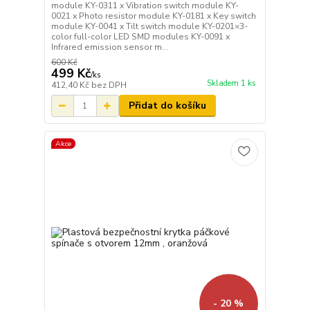
module KY-0311 x Vibration switch module KY-
0021 x Photo resistor module KY-0181 x Key switch
module KY-0041 x Tilt switch module KY-0201×3-
color full-color LED SMD modules KY-0091 x
Infrared emission sensor m...
600 Kč
499 Kč
/
ks
Skladem 1 ks
412,40 Kč
bez DPH
Přidat do košíku
Akce
- 20 %