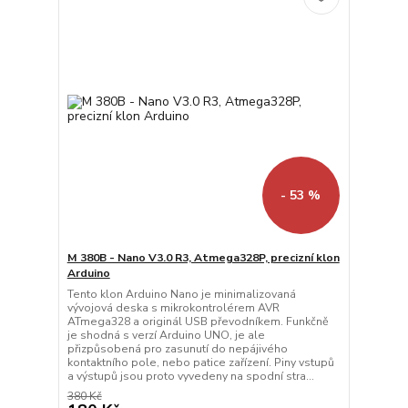
- 53 %
M 380B - Nano V3.0 R3, Atmega328P, precizní klon
Arduino
Tento klon Arduino Nano je minimalizovaná
vývojová deska s mikrokontrolérem AVR
ATmega328 a originál USB převodníkem. Funkčně
je shodná s verzí Arduino UNO, je ale
přizpůsobená pro zasunutí do nepájivého
kontaktního pole, nebo patice zařízení. Piny vstupů
a výstupů jsou proto vyvedeny na spodní stra...
380 Kč