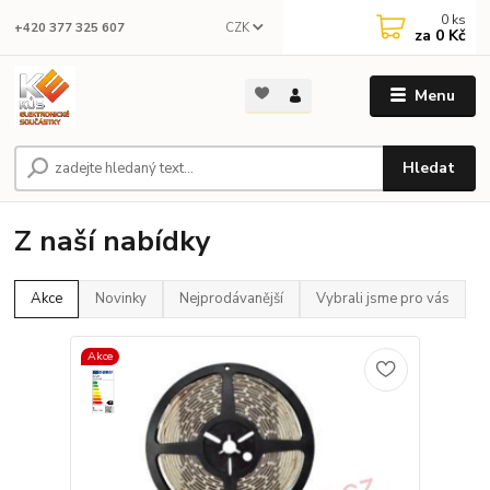
0
ks
CZK
+420 377 325 607
za
0 Kč
Menu
Hledat
Z naší nabídky
Akce
Novinky
Nejprodávanější
Vybrali jsme pro vás
Akce