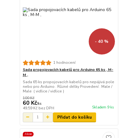
- 40 %
1 hodnocení
Sada propojovacích kabelů pro Arduino 65 ks , M-
M ,
Sada 65 ks propojovacích kabelů pro nepájivá pole
nebo pro Arduino . Různé délky Provedení : Male /
Male ( vidlice / vidlice )
100 Kč
60 Kč
/
ks
Skladem 9 ks
49,59 Kč
bez DPH
Přidat do košíku
Akce