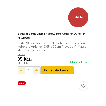
- 46 %
Sada propojovacích kabelů pro Arduino 20 ks , M-
M , 20cm
Sada 20 ks propojovacích kabelů pro nepájivá pole
nebo pro Arduino . Délka 20 cm Provedení : Male /
Male ( vidlice / vidlice )
65 Kč
35 Kč
/
ks
Skladem 11 ks
28,93 Kč
bez DPH
Přidat do košíku
Akce