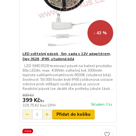
- 43 %
LED světelný pásek , 5m, sada s 12V adaptérem,
čipy 3528 , IP65, studená bílá
LED SMD3528 testovací pásek na balení produktu
60x LED/m, max. 4,8W/m světelný tok 300lm/m
teplota světla/chromatičnosti 6500K (studená bílá)
životnost: 50.000 hodin krytí IP65 (silikonová izolace
odolná proti stříkající vodě) pásek je vysoce
flexibilní pásek lze zkrátit dle potřeby (zbylé části ...
699 Kč
399 Kč
/
ks
Skladem 3 ks
329,75 Kč
bez DPH
Přidat do košíku
Akce