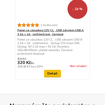
- 24 %
1 hodnocení
Panel se zásuvkou 12V CL , USB zdrojem USB A
2,1A + 1A , voltmetrem , červená
Panel se zásuvkou 12V CL , USB zdrojem USB A
2,1A + 1A , voltmetrem Výstup 12V maxx 20A,
Výstup: 5V 2.1A max + 5V 1A, Rozměry:
150×45×55mm, včetně rámečku. Červené
podsvícení displeje.
420 Kč
320 Kč
/
ks
Není skladem
264,46 Kč
bez DPH
Detail