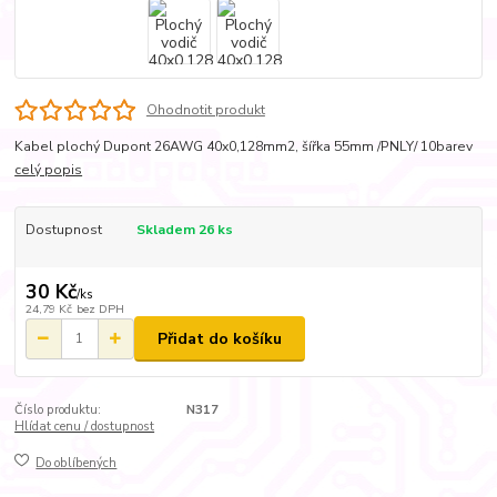
Ohodnotit produkt
Kabel plochý Dupont 26AWG 40x0,128mm2, šířka 55mm /PNLY/ 10barev
celý popis
Dostupnost
Skladem 26 ks
30 Kč
/
ks
24,79 Kč
bez DPH
Přidat do košíku
Číslo produktu:
N317
Hlídat cenu / dostupnost
Do oblíbených