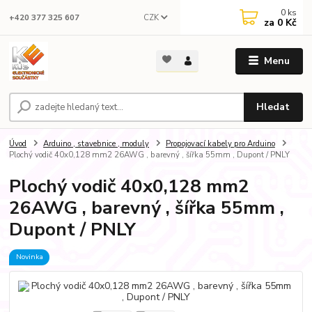
0
ks
CZK
+420 377 325 607
za
0 Kč
Menu
Hledat
Úvod
Arduino , stavebnice , moduly
Propojovací kabely pro Arduino
Plochý vodič 40x0,128 mm2 26AWG , barevný , šířka 55mm , Dupont / PNLY
Plochý vodič 40x0,128 mm2
26AWG , barevný , šířka 55mm ,
Dupont / PNLY
Novinka