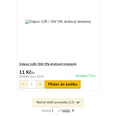
Odpor 12R / 5W 5% drátový tmelený
11 Kč
/
ks
Skladem 78 ks
9,09 Kč
bez DPH
Přidat do košíku
Načíst další produkty (12)
strana
z 5
další