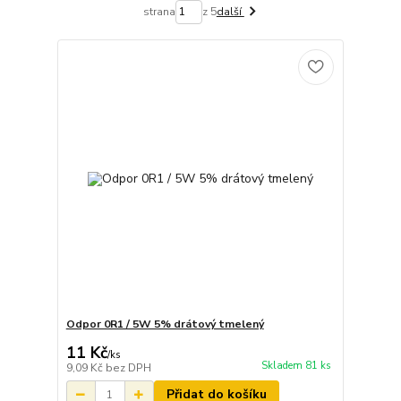
strana
z 5
další
Odpor 0R1 / 5W 5% drátový tmelený
11 Kč
/
ks
Skladem 81 ks
9,09 Kč
bez DPH
Přidat do košíku