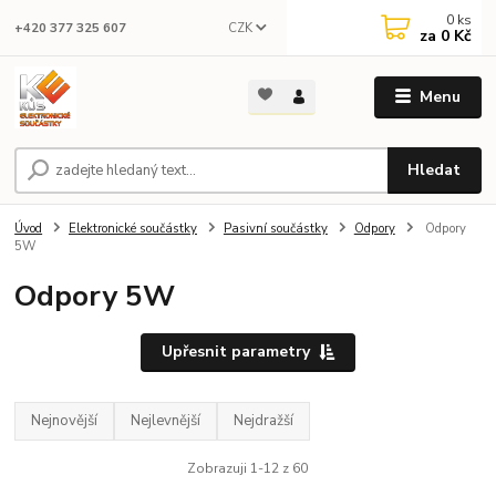
0
ks
CZK
+420 377 325 607
za
0 Kč
Menu
Hledat
Úvod
Elektronické součástky
Pasivní součástky
Odpory
Odpory
5W
Odpory 5W
Upřesnit parametry
Nejnovější
Nejlevnější
Nejdražší
Zobrazuji 1-12 z 60