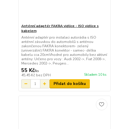
Anténní adaptér FAKRA vidlice - ISO vidlice s
kabelem
Anténní adaptér pro instalaci autorádia s ISO
anténní zásuvkou do automobilů s anténou
zakončenou FAKRA konektorem- zelený
(univerzální) FAKRA konektor - samec- délka
kabelu cca.20cmVhodné pro automobily bez aktivní
antény: Určeno pro vozy : Audi 2002->, Fiat 2008->,
Mercedes 2002->, Peugeo...
55 Kč
/
ks
Skladem 10 ks
45,45 Kč
bez DPH
Přidat do košíku