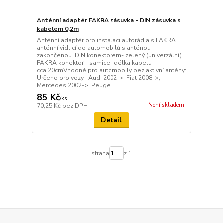
Anténní adaptér FAKRA zásuvka - DIN zásuvka s
kabelem 0,2m
Anténní adaptér pro instalaci autorádia s FAKRA
anténní vidlicí do automobilů s anténou
zakončenou DIN konektorem- zelený (univerzální)
FAKRA konektor - samice- délka kabelu
cca.20cmVhodné pro automobily bez aktivní antény:
Určeno pro vozy : Audi 2002->, Fiat 2008->,
Mercedes 2002->, Peuge...
85 Kč
/
ks
Není skladem
70,25 Kč
bez DPH
Detail
strana
z 1