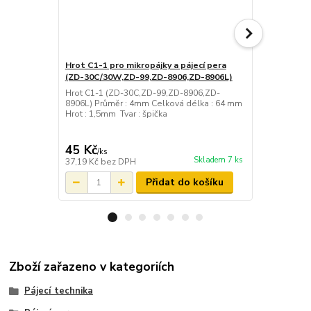
Hrot C1-1 pro mikropájky a pájecí pera
Hrot C1-2 pr
(ZD-30C/30W,ZD-99,ZD-8906,ZD-8906L)
(ZD-30C/30
Hrot C1-1 (ZD-30C,ZD-99,ZD-8906,ZD-
Hrot C1-1 (
8906L) Průměr : 4mm Celková délka : 64 mm
8906L) Prům
Hrot : 1,5mm Tvar : špička
Hrot : 0,5mm
45 Kč
45 Kč
/
ks
/
ks
Skladem 7 ks
37,19 Kč
bez DPH
37,19 Kč
bez
Přidat do košíku
Zboží zařazeno v kategoriích
Pájecí technika