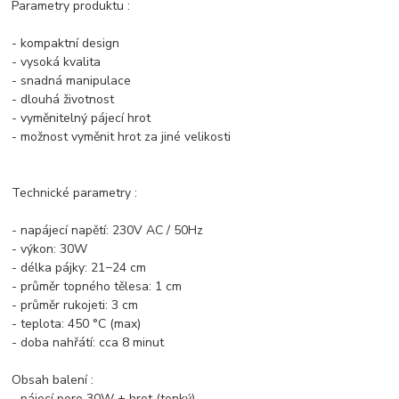
Parametry produktu :
- kompaktní design
- vysoká kvalita
- snadná manipulace
- dlouhá životnost
- vyměnitelný pájecí hrot
- možnost vyměnit hrot za jiné velikosti
Technické parametry :
- napájecí napětí: 230V AC / 50Hz
- výkon: 30W
- délka pájky: 21−24 cm
- průměr topného tělesa: 1 cm
- průměr rukojeti: 3 cm
- teplota: 450 °C (max)
- doba nahřátí: cca 8 minut
Obsah balení :
- pájecí pero 30W + hrot (tenký)