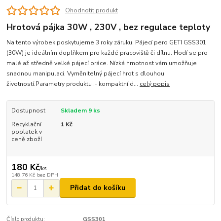
Ohodnotit produkt
Hrotová pájka 30W , 230V , bez regulace teploty
Na tento výrobek poskytujeme 3 roky záruku. Pájecí pero GETI GSS301
(30W) je ideálním doplňkem pro každé pracoviště či dílnu. Hodí se pro
malé až středně velké pájecí práce. Nízká hmotnost vám umožňuje
snadnou manipulaci. Vyměnitelný pájecí hrot s dlouhou
životností.Parametry produktu :- kompaktní d...
celý popis
Dostupnost
Skladem 9 ks
Recyklační
1 Kč
poplatek v
ceně zboží
180 Kč
/
ks
148,76 Kč
bez DPH
Přidat do košíku
Číslo produktu:
GSS301