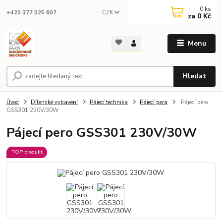
0
ks
CZK
+420 377 325 607
za
0 Kč
Menu
Hledat
Úvod
Dílenské vybavení
Pájecí technika
Pájecí pera
Pájecí pero
GSS301 230V/30W
Pájecí pero GSS301 230V/30W
TOP produkt