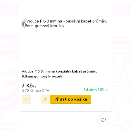
Vidlice F 6,8 mm na koaxiální kabel průměru
6,8mm gumový kroužek
7 Kč
/
ks
Skladem 163 ks
5,79 Kč
bez DPH
Přidat do košíku