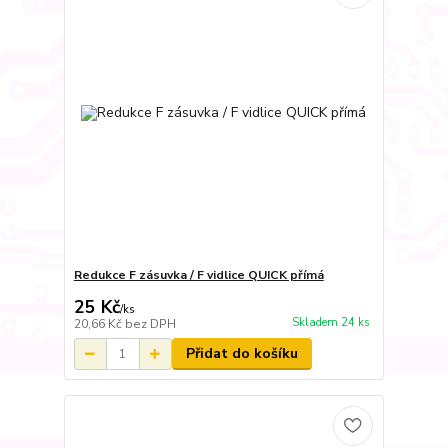
Redukce F zásuvka / F vidlice QUICK přímá
25 Kč
/
ks
Skladem 24 ks
20,66 Kč
bez DPH
Přidat do košíku