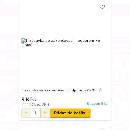
F zásuvka se zakončovacím odporem 75 Ohmů
9 Kč
/
ks
Skladem 8 ks
7,44 Kč
bez DPH
Přidat do košíku