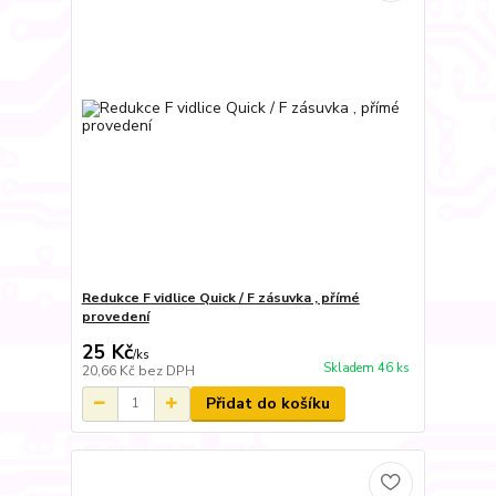
Redukce F vidlice Quick / F zásuvka , přímé
provedení
25 Kč
/
ks
Skladem 46 ks
20,66 Kč
bez DPH
Přidat do košíku