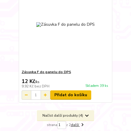
Zásuvka F do panelu do DPS
12 Kč
/
ks
Skladem 39 ks
9,92 Kč
bez DPH
Přidat do košíku
Načíst další produkty (4)
strana
z 2
další