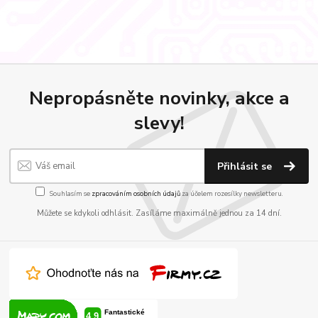
Nepropásněte novinky, akce a
slevy!
Přihlásit se
Souhlasím se
zpracováním osobních údajů
za účelem rozesílky newsletteru.
Můžete se kdykoli odhlásit. Zasíláme maximálně jednou za 14 dní.