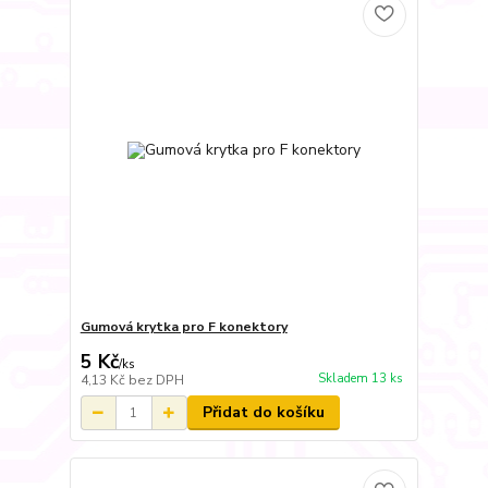
Gumová krytka pro F konektory
5 Kč
/
ks
Skladem 13 ks
4,13 Kč
bez DPH
Přidat do košíku