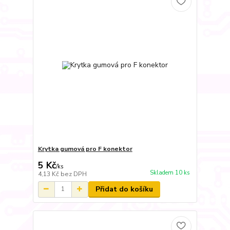
Krytka gumová pro F konektor
5 Kč
/
ks
Skladem 10 ks
4,13 Kč
bez DPH
Přidat do košíku