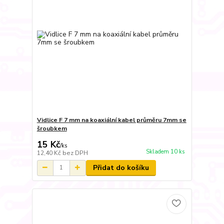
Vidlice F 7 mm na koaxiální kabel průměru 7mm se
šroubkem
15 Kč
/
ks
Skladem 10 ks
12,40 Kč
bez DPH
Přidat do košíku