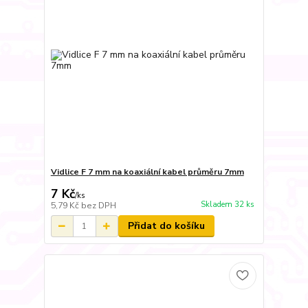
Vidlice F 7 mm na koaxiální kabel průměru 7mm
7 Kč
/
ks
Skladem 32 ks
5,79 Kč
bez DPH
Přidat do košíku