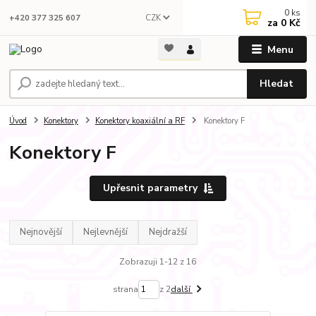
0
ks
CZK
+420 377 325 607
za
0 Kč
Menu
Hledat
Úvod
Konektory
Konektory koaxiální a RF
Konektory F
Konektory F
Upřesnit parametry
Nejnovější
Nejlevnější
Nejdražší
Zobrazuji 1-12 z 16
strana
z 2
další