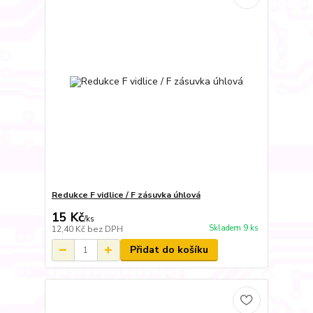
Redukce F vidlice / F zásuvka úhlová
15 Kč
/
ks
Skladem 9 ks
12,40 Kč
bez DPH
Přidat do košíku