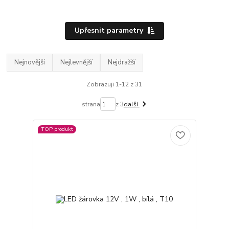
Upřesnit parametry
Nejnovější
Nejlevnější
Nejdražší
Zobrazuji 1-12 z 31
strana
z 3
další
TOP produkt