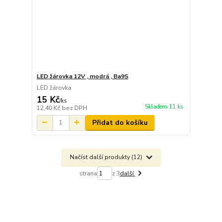
LED žárovka 12V , modrá , Ba9S
LED žárovka
15 Kč
/
ks
Skladem 11 ks
12,40 Kč
bez DPH
Přidat do košíku
Načíst další produkty (12)
strana
z 3
další