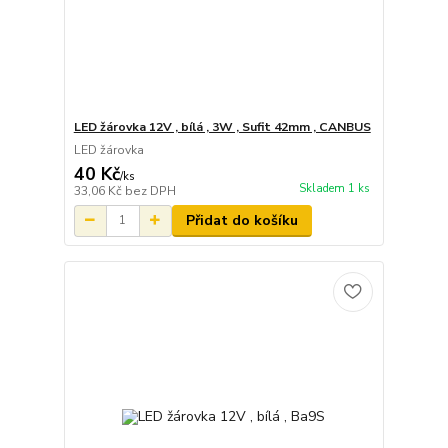
LED žárovka 12V , bílá , 3W , Sufit 42mm , CANBUS
LED žárovka
40 Kč
/
ks
Skladem 1 ks
33,06 Kč
bez DPH
Přidat do košíku