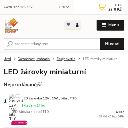
0
ks
CZK
+420 377 325 607
za
0 Kč
Menu
Hledat
Úvod
Domácnost , zahrada
Zdroje světla
LED žárovky miniaturní
LED žárovky miniaturní
Nejprodávanější
LED žárovka 12V , 1W , bílá , T10
1.
Skladem 24 ks
LED žárovka s paticí T10
40 Kč
33,06 Kč bez DPH
TOP produkt