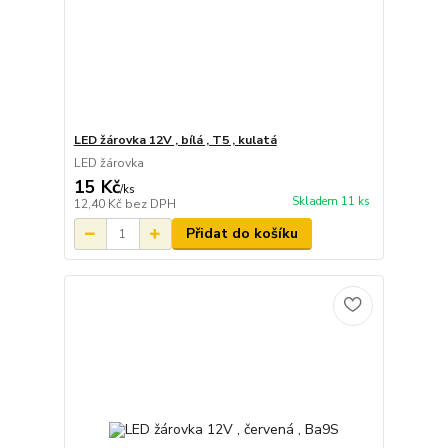
LED žárovka 12V , bílá , T5 , kulatá
LED žárovka
15 Kč
/
ks
Skladem 11 ks
12,40 Kč
bez DPH
Přidat do košíku