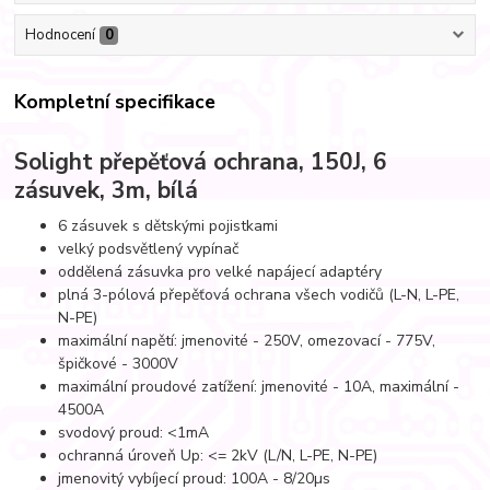
Hodnocení
0
Kompletní specifikace
Solight přepěťová ochrana, 150J, 6
zásuvek, 3m, bílá
6 zásuvek s dětskými pojistkami
velký podsvětlený vypínač
oddělená zásuvka pro velké napájecí adaptéry
plná 3-pólová přepěťová ochrana všech vodičů (L-N, L-PE,
N-PE)
maximální napětí: jmenovité - 250V, omezovací - 775V,
špičkové - 3000V
maximální proudové zatížení: jmenovité - 10A, maximální -
4500A
svodový proud: <1mA
ochranná úroveň Up: <= 2kV (L/N, L-PE, N-PE)
jmenovitý vybíjecí proud: 100A - 8/20µs