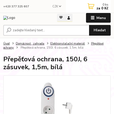
0
ks
CZK
+420 377 325 607
za
0 Kč
Menu
Hledat
Úvod
Domácnost , zahrada
Elektroinstalační materiál
Přepěťové
ochrany
Přepěťová ochrana, 150J, 6 zásuvek, 1,5m, bílá
Přepěťová ochrana, 150J, 6
zásuvek, 1,5m, bílá