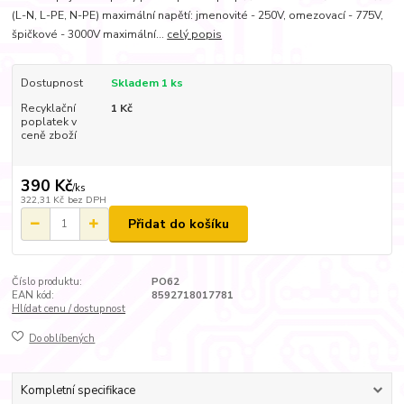
(L-N, L-PE, N-PE) maximální napětí: jmenovité - 250V, omezovací - 775V,
špičkové - 3000V maximální...
celý popis
Dostupnost
Skladem 1 ks
Recyklační
1 Kč
poplatek v
ceně zboží
390 Kč
/
ks
322,31 Kč
bez DPH
Přidat do košíku
Číslo produktu:
PO62
EAN kód:
8592718017781
Hlídat cenu / dostupnost
Do oblíbených
Kompletní specifikace