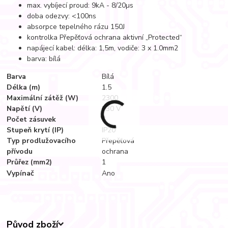
max. vybíjecí proud: 9kA - 8/20µs
doba odezvy: <100ns
absorpce tepelného rázu 150J
kontrolka Přepěťová ochrana aktivní „Protected“
napájecí kabel: délka: 1,5m, vodiče: 3 x 1.0mm2
barva: bílá
Barva
Bílá
Délka (m)
1,5
Maximální zátěž (W)
2300
Napětí (V)
230 V
Počet zásuvek
6
Stupeň krytí (IP)
IP20
Typ prodlužovacího
Přepěťová
přívodu
ochrana
Průřez (mm2)
1
Vypínač
Ano
Původ zboží