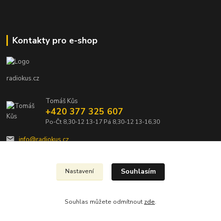
Kontakty pro e-shop
radiokus.cz
Tomáš Kůs
+420 377 325 607
Po-Čt 8,30-12 13-17 Pá 8,30-12 13-16,30
info@radiokus.cz
Souhlasím
Nastavení
Souhlas můžete odmítnout
zde
.
Vytvořeno na
Eshop-rychle.cz