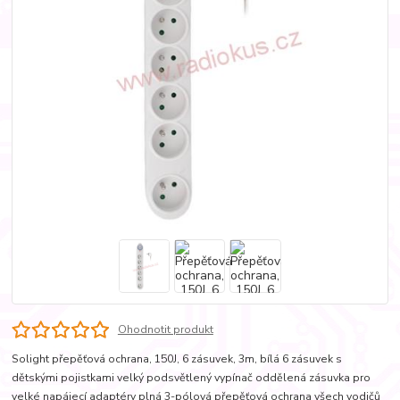
Ohodnotit produkt
Solight přepěťová ochrana, 150J, 6 zásuvek, 3m, bílá 6 zásuvek s
dětskými pojistkami velký podsvětlený vypínač oddělená zásuvka pro
velké napájecí adaptéry plná 3-pólová přepěťová ochrana všech vodičů