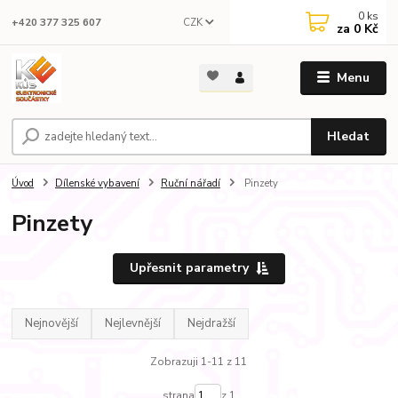
0
ks
CZK
+420 377 325 607
za
0 Kč
Menu
Hledat
Úvod
Dílenské vybavení
Ruční nářadí
Pinzety
Pinzety
Upřesnit parametry
Nejnovější
Nejlevnější
Nejdražší
Zobrazuji 1-11 z 11
strana
z 1