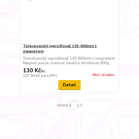
Teleskopický vyprošťovač 135-600mm s
magnetem
Teleskopický vyprošťovač 135-600mm s magnetem
Magnet unese ocelové závaží o hmotnosti 800g
130 Kč
/
ks
Není skladem
107,44 Kč
bez DPH
Detail
strana
z 1