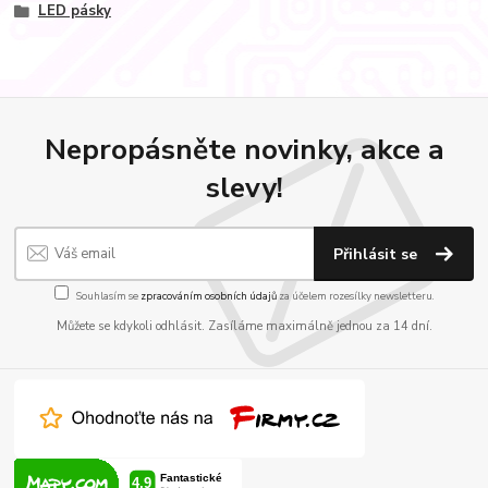
LED pásky
Nepropásněte novinky, akce a
slevy!
Přihlásit se
Souhlasím se
zpracováním osobních údajů
za účelem rozesílky newsletteru.
Můžete se kdykoli odhlásit. Zasíláme maximálně jednou za 14 dní.