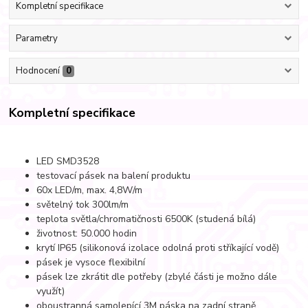
Kompletní specifikace
Parametry
Hodnocení
0
Kompletní specifikace
LED SMD3528
testovací pásek na balení produktu
60x LED/m, max. 4,8W/m
světelný tok 300lm/m
teplota světla/chromatičnosti 6500K (studená bílá)
životnost: 50.000 hodin
krytí IP65 (silikonová izolace odolná proti stříkající vodě)
pásek je vysoce flexibilní
pásek lze zkrátit dle potřeby (zbylé části je možno dále
využít)
oboustranná samolepící 3M páska na zadní straně