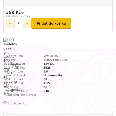
399 Kč
/
ks
329,75 Kč
bez DPH
Přidat do košíku
Číslo produktu:
WM50-65T
EAN kód:
8592718013226
Napájecí napětí:
12V DC
Použitý LED čip:
3528
Příkon W / 1m:
4,8
Barva LED pásku:
studená bílá
Počet LED na 1m:
60
Krytí LED pásku:
IP65
Magnetický:
ne
Délka LED pásku:
5 m
Hlídat cenu / dostupnost
Do oblíbených