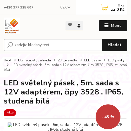
0
ks
CZK
+420 377 325 607
za
0 Kč
Menu
Hledat
Úvod
Domácnost , zahrada
Zdroje světla
LED pásky
LED pásky
LED světelný pásek , 5m, sada s 12V adaptérem, čipy 3528 , IP65, studená
bílá
LED světelný pásek , 5m, sada s
12V adaptérem, čipy 3528 , IP65,
studená bílá
Akce
- 43 %