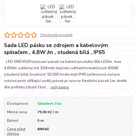
Ohodnotit produkt
Sada LED pásku se zdrojem a kabelovým
spínačem , 4,8W /m , studená bílá , IP65
LED SMD3528 testovací pásek na balení produktu 60x LED/m, max.
4,8W/m světelný tok 300lm/m teplota světla/chromatičnosti 6500K
(studená bílá) životnost: 50.000 hodin krytí IP65 (silikonová izolace
odolná proti stříkající vodě) pásek je vysoce flexibilní pásek lze zkrátit
dle potřeby (zbylé části ...
celý popis
Dostupnost
Skladem 3 ks
Měrná cena
79,80 Kč / m
Balení
5 m
Cena před
699 Kč
slevou