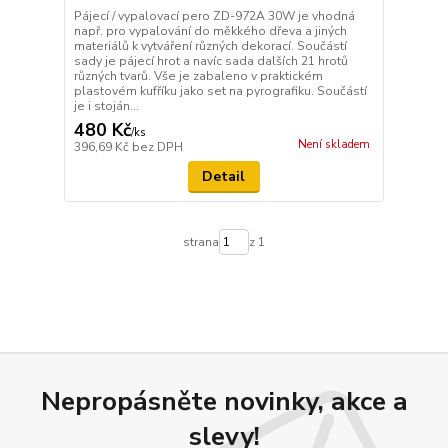
Pájecí / vypalovací pero ZD-972A 30W je vhodná
např. pro vypalování do měkkého dřeva a jiných
materiálů k vytváření různých dekorací. Součástí
sady je pájecí hrot a navíc sada dalších 21 hrotů
různých tvarů. Vše je zabaleno v praktickém
plastovém kufříku jako set na pyrografiku. Součástí
je i stoján...
480 Kč
/
ks
Není skladem
396,69 Kč
bez DPH
Detail
strana
z 1
Nepropásněte novinky, akce a
slevy!