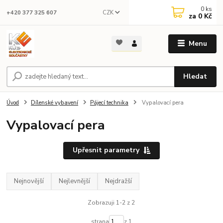
0
ks
CZK
+420 377 325 607
za
0 Kč
Menu
Hledat
Úvod
Dílenské vybavení
Pájecí technika
Vypalovací pera
Vypalovací pera
Upřesnit parametry
Nejnovější
Nejlevnější
Nejdražší
Zobrazuji 1-2 z 2
strana
z 1