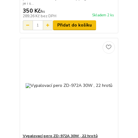
je i s...
350 Kč
/
ks
Skladem 2 ks
289,26 Kč
bez DPH
Přidat do košíku
Vypalovací pero ZD-972A 30W , 22 hrotů