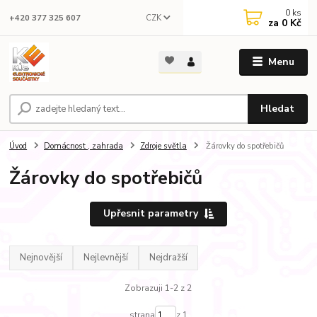
0
ks
CZK
+420 377 325 607
za
0 Kč
Menu
Hledat
Úvod
Domácnost , zahrada
Zdroje světla
Žárovky do spotřebičů
Žárovky do spotřebičů
Upřesnit parametry
Nejnovější
Nejlevnější
Nejdražší
Zobrazuji 1-2 z 2
strana
z 1