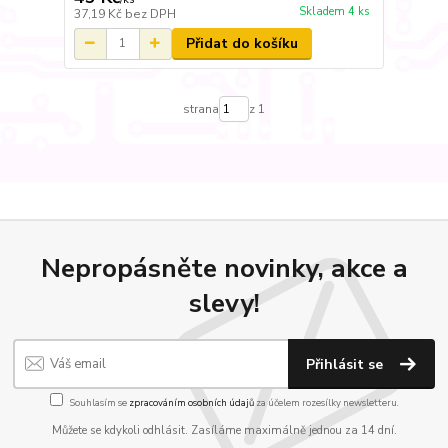
Skladem 4 ks
37,19 Kč
bez DPH
Přidat do košíku
strana
z 1
Nepropásněte novinky, akce a
slevy!
Přihlásit se
Souhlasím se
zpracováním osobních údajů
za účelem rozesílky newsletteru.
Můžete se kdykoli odhlásit. Zasíláme maximálně jednou za 14 dní.