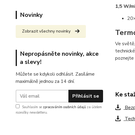
1,5 W/m
Novinky
20
Termo
Zobrazit všechny novinky
Ve světě,
technické
Nepropásněte novinky, akce
poznejte 
a slevy!
Můžete se kdykoli odhlásit. Zasíláme
maximálně jednou za 14 dní.
Ke sta
Přihlásit se
Bezpe
Souhlasím se
zpracováním osobních údajů
za účelem
rozesílky newsletteru.
Techn