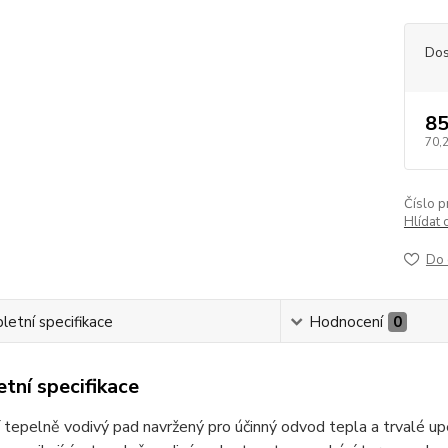
Dos
85
70,
Číslo p
Hlídat 
Do 
etní specifikace
Hodnocení
0
tní specifikace
í tepelně vodivý pad navržený pro účinný odvod tepla a trvalé 