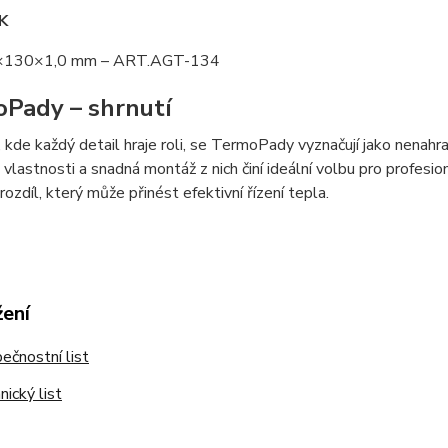
K
×130×1,0 mm – ART.AGT-134
Pady – shrnutí
 kde každý detail hraje roli, se TermoPady vyznačují jako nenahradi
 vlastnosti a snadná montáž z nich činí ideální volbu pro profes
rozdíl, který může přinést efektivní řízení tepla.
žení
čnostní list
ický list