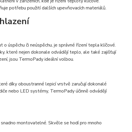
nění v zařízeních, kde je řízení teploty klíčové.
ňuje potřebu použití dalších upevňovacích materiálů.
hlazení
 o úspěchu či neúspěchu, je správné řízení tepla klíčové.
y, které nejen dokonale odvádějí teplo, ale také zajišťují
řízení, jsou TermoPady ideální volbou.
ré díky oboustranné lepicí vrstvě zaručují dokonalé
chladiče nebo LED systémy, TermoPady účinně odvádějí
ké snadno montovatelné. Skvěle se hodí pro mnoho