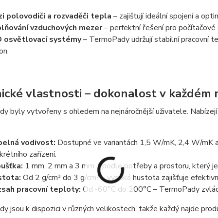
i polovodiči a rozvaděči tepla
– zajišťují ideální spojení a opt
lňování vzduchových mezer
– perfektní řešení pro počítačové 
 osvětlovací systémy
– TermoPady udržují stabilní pracovní tep
on.
ické vlastnosti – dokonalost v každém 
 byly vytvořeny s ohledem na nejnáročnější uživatele. Nabízejí š
elná vodivost:
Dostupné ve variantách 1,5 W/mK, 2,4 W/mK a
krétního zařízení.
ušťka:
1 mm, 2 mm a 3 mm – podle potřeby a prostoru, který je 
tota:
Od 2 g/cm³ do 3 g/cm³ – vysoká hustota zajišťuje efektivn
sah pracovní teploty:
Od -60°C do 200°C – TermoPady zvládají
 jsou k dispozici v různých velikostech, takže každý najde pro