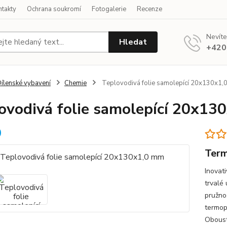
ntakty
Ochrana soukromí
Fotogalerie
Recenze
Nevíte
Hledat
+420
ílenské vybavení
Chemie
Teplovodivá folie samolepící 20x130x1,
ovodivá folie samolepící 20x13
Ter
Inovat
trvalé
pružno
termopa
Oboust