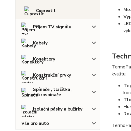
Mez
Cuprextit
Vyp
LED
Příjem TV signálu
výk
Kabely
Techn
Konektory
TermoPady
kvalitu:
Konstrukční prvky
Tep
Spínače , tlačítka ,
kon
mikrospínače
Tlo
Hus
Izolační pásky a bužírky
Roz
Vše pro auto
TermoPady