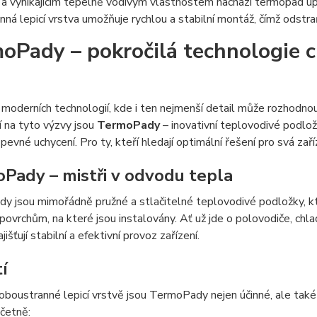
 a vynikajícím tepelně vodivým vlastnostem nachází termopad uplat
ná lepicí vrstva umožňuje rychlou a stabilní montáž, čímž odstra
oPady – pokročilá technologie c
moderních technologií, kde i ten nejmenší detail může rozhodnout
 na tyto výzvy jsou
TermoPady
– inovativní teplovodivé podložk
a pevné uchycení. Pro ty, kteří hledají optimální řešení pro svá za
Pady – mistři v odvodu tepla
 jsou mimořádně pružné a stlačitelné teplovodivé podložky, kte
k povrchům, na které jsou instalovány. Ať už jde o polovodiče, 
jišťují stabilní a efektivní provoz zařízení.
í
oboustranné lepicí vrstvě jsou TermoPady nejen účinné, ale ta
včetně: