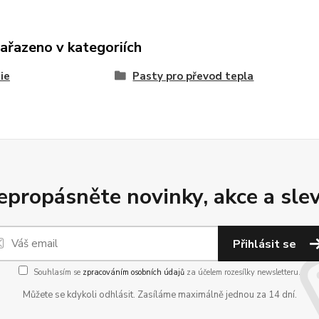
zařazeno v kategoriích
ie
Pasty pro převod tepla
epropásněte novinky, akce a slev
Přihlásit se
Souhlasím se
zpracováním osobních údajů
za účelem rozesílky newsletteru.
Můžete se kdykoli odhlásit. Zasíláme maximálně jednou za 14 dní.