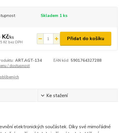
tupnost
Skladem 1 ks
 Kč
/
ks
Přidat do košíku
25 Kč
bez DPH
roduktu:
ART.AGT-134
EAN kód:
5901764327288
cenu / dostupnost
oblíbených
Ke stažení
upevnění elektronických součástek. Díky své mimořádné