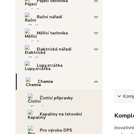
Pájecí technika
Ruční nářadí
Měřící technika
Elektrické nářadí
Lupy,zrcátka
Chemie
Kompl
Čistící přípravky
Kapaliny na letování
Komple
Inovativn
Pro výrobu DPS