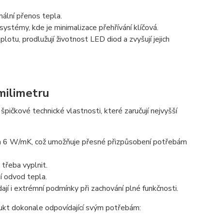
imální přenos tepla.
systémy, kde je minimalizace přehřívání klíčová.
lotu, prodlužují životnost LED diod a zvyšují jejich
milimetru
pičkové technické vlastnosti, které zaručují nejvyšší
 6 W/mK, což umožňuje přesné přizpůsobení potřebám
třeba vyplnit.
í odvod tepla.
 i extrémní podmínky při zachování plné funkčnosti.
dukt dokonale odpovídající svým potřebám: