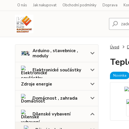
O nás
Jak nakupovat
Obchodní podmínky
Doprava
Ko
Úvod
D
Arduino , stavebnice ,
moduly
Tepl
Elektronické součástky
Novinka
Zdroje energie
Domácnost , zahrada
Dílenské vybavení