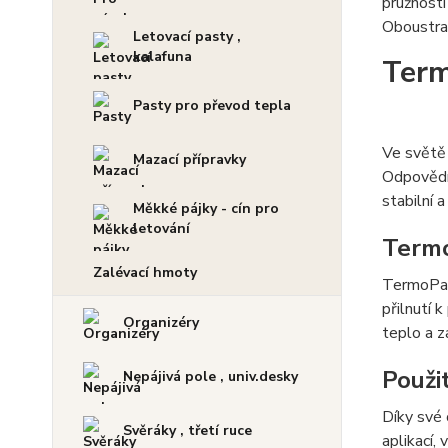
pružnosti
Oboustran
Letovací pasty ,
kalafuna
Term
Pasty pro převod tepla
Ve světě 
Mazací přípravky
Odpovědí
stabilní 
Měkké pájky - cín pro
letování
Termo
Zalévací hmoty
TermoPady
přilnutí 
Organizéry
teplo a za
Použit
Nepájivá pole , univ.desky
Díky své 
Svěráky , třetí ruce
aplikací, 