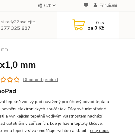
Přihlášení
CZK
 si rady? Zavolejte.
0
ks
za
0 Kč
 377 325 607
0 mm
0x1,0 mm
Ohodnotit produkt
moPad
ivní tepelně vodivý pad navržený pro účinný odvod tepla a
 upevnění elektronických součástek. Díky své mimořádné
sti a vynikajícím tepelně vodivým vlastnostem nachází
d uplatnění v zařízeních, kde je řízení teploty klíčové.
ranná lepicí vrstva umožňuje rychlou a stabil...
celý popis