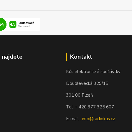
 najdete
Kontakt
Kůs elektronické součástky
Doudlevecká 329/15
301 00 Plzeň
Tel. + 420 377 325 607
E-mail :
info@radiokus.cz