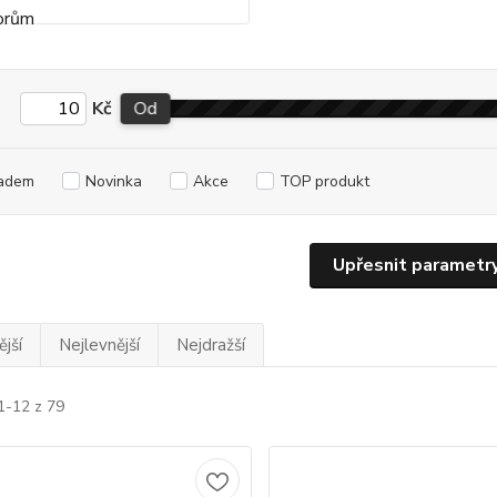
Kč
Od
adem
Novinka
Akce
TOP produkt
Upřesnit parametr
jší
Nejlevnější
Nejdražší
1-12 z 79