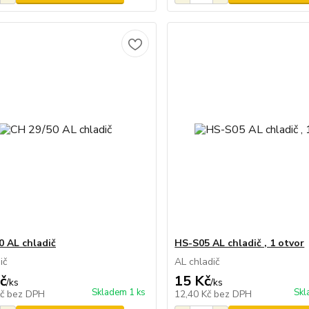
0 AL chladič
HS-S05 AL chladič , 1 otvor
dič
AL chladič
č
15 Kč
/
ks
/
ks
Skladem 1 ks
Skl
Kč
bez DPH
12,40 Kč
bez DPH