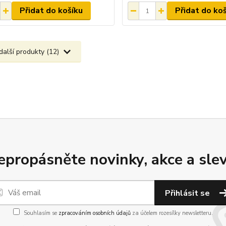
Přidat do košíku
Přidat do ko
další produkty (12)
epropásněte novinky, akce a slev
Přihlásit se
Souhlasím se
zpracováním osobních údajů
za účelem rozesílky newsletteru.