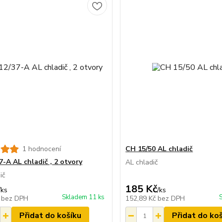
1 hodnocení
CH 15/50 AL chladič
7-A AL chladič , 2 otvory
AL chladič
dič
185 Kč
/
ks
/
ks
Skladem 11 ks
č
bez DPH
152,89 Kč
bez DPH
Přidat do košíku
Přidat do ko