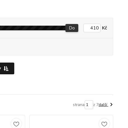
Do
Kč
y
strana
z 7
další