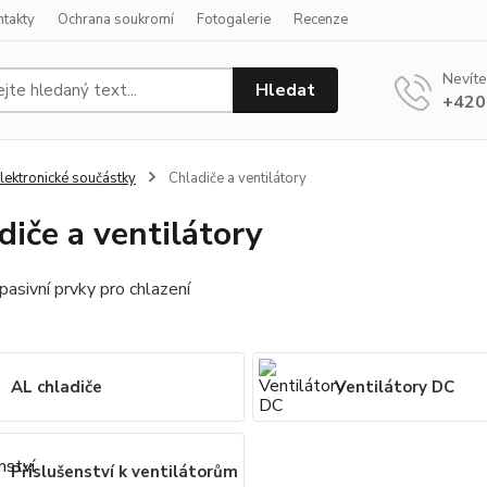
ntakty
Ochrana soukromí
Fotogalerie
Recenze
Nevíte
Hledat
+420
lektronické součástky
Chladiče a ventilátory
diče a ventilátory
 pasivní prvky pro chlazení
AL chladiče
Ventilátory DC
Příslušenství k ventilátorům