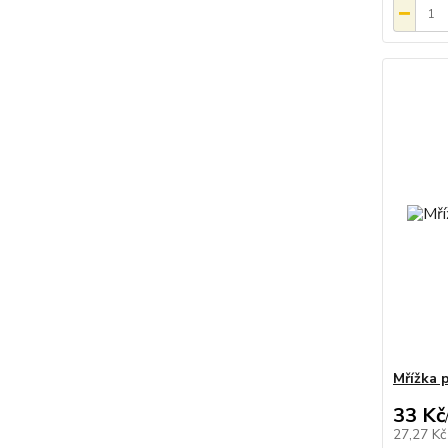
Mřížka 
33 Kč
27,27 K