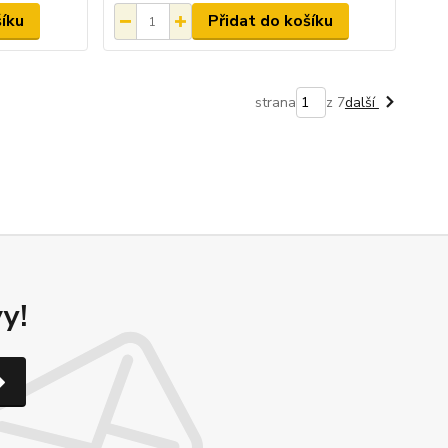
šíku
Přidat do košíku
strana
z 7
další
y!