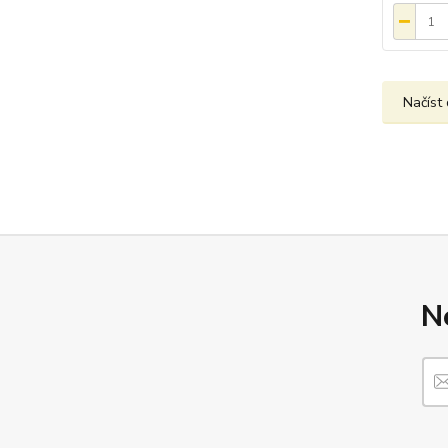
Načíst 
N