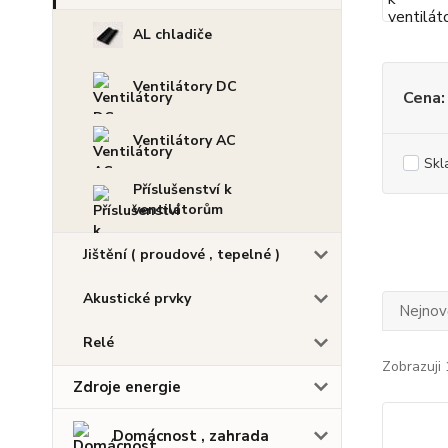
AL chladiče
Ventilátory DC
Cena:
Ventilátory AC
Skl
Příslušenství k
ventilátorům
Jištění ( proudové , tepelné )
Akustické prvky
Nejnově
Relé
Zobrazuji 
Zdroje energie
Domácnost , zahrada