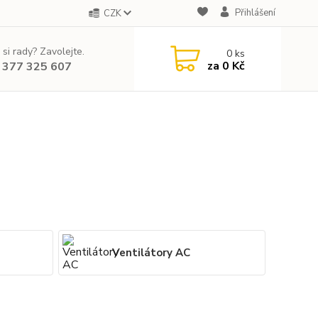
Přihlášení
CZK
 si rady? Zavolejte.
0
ks
za
0 Kč
 377 325 607
Ventilátory AC