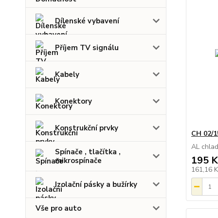
Dílenské vybavení
Příjem TV signálu
Kabely
Konektory
Konstrukční prvky
CH 02/1
AL chla
Spínače , tlačítka ,
195 K
mikrospínače
161,16 
Izolační pásky a bužírky
Vše pro auto