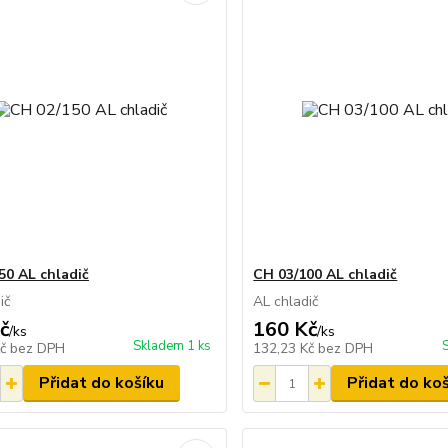
50 AL chladič
CH 03/100 AL chladič
dič
AL chladič
č
160 Kč
/
ks
/
ks
Skladem 1 ks
Kč
bez DPH
132,23 Kč
bez DPH
Přidat do košíku
Přidat do ko