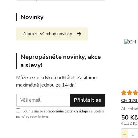
Novinky
Zobrazit všechny novinky
Nepropásněte novinky, akce
a slevy!
Můžete se kdykoli odhlásit. Zasíláme
maximálně jednou za 14 dní.
Přihlásit se
CH 12/3
AL chla
Souhlasím se
zpracováním osobních údajů
za účelem
50 Kč
rozesílky newsletteru.
41,32 K