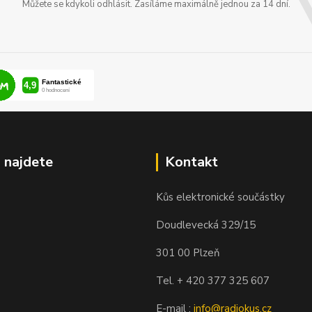
Můžete se kdykoli odhlásit. Zasíláme maximálně jednou za 14 dní.
 najdete
Kontakt
Kůs elektronické součástky
Doudlevecká 329/15
301 00 Plzeň
Tel. + 420 377 325 607
E-mail :
info@radiokus.cz