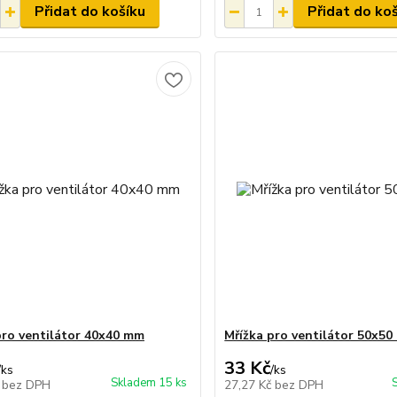
Přidat do košíku
Přidat do ko
pro ventilátor 40x40 mm
Mřížka pro ventilátor 50x5
33 Kč
/
ks
/
ks
Skladem 15 ks
č
bez DPH
27,27 Kč
bez DPH