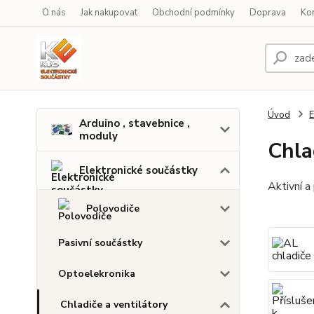
O nás
Jak nakupovat
Obchodní podmínky
Doprava
Ko
Úvod
E
Arduino , stavebnice ,
moduly
Chla
Elektronické součástky
Aktivní a
Polovodiče
Pasivní součástky
Optoelekronika
Chladiče a ventilátory