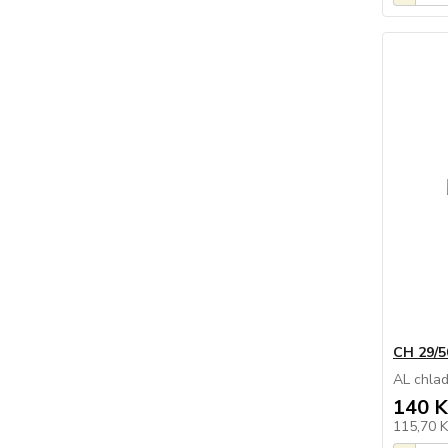
CH 29/5
AL chla
140 K
115,70 