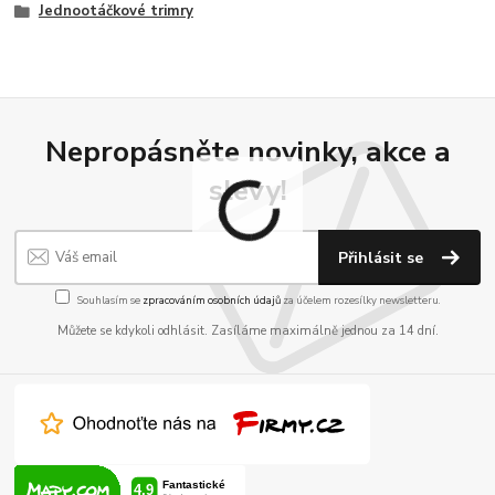
Jednootáčkové trimry
Nepropásněte novinky, akce a
slevy!
Přihlásit se
Souhlasím se
zpracováním osobních údajů
za účelem rozesílky newsletteru.
Můžete se kdykoli odhlásit. Zasíláme maximálně jednou za 14 dní.