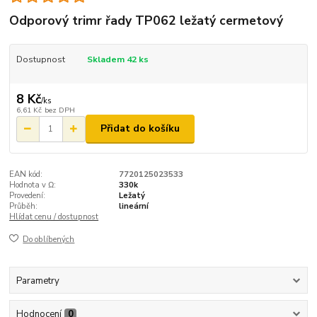
Odporový trimr řady TP062 ležatý cermetový
Dostupnost
Skladem 42 ks
8 Kč
/
ks
6,61 Kč
bez DPH
Přidat do košíku
EAN kód:
7720125023533
Hodnota v Ω:
330k
Provedení:
Ležatý
Průběh:
lineární
Hlídat cenu / dostupnost
Do oblíbených
Parametry
Hodnocení
0