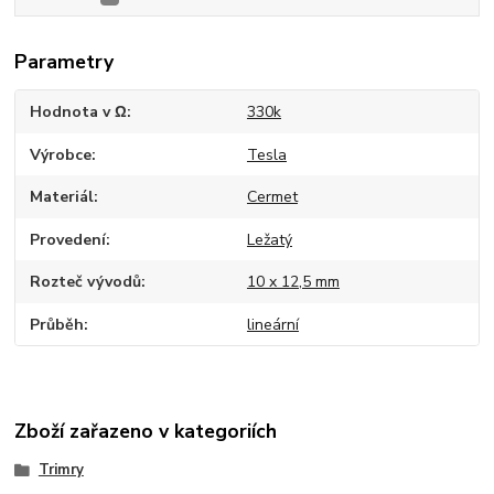
Parametry
Hodnota v Ω
330k
Výrobce
Tesla
Materiál
Cermet
Provedení
Ležatý
Rozteč vývodů
10 x 12,5 mm
Průběh
lineární
Zboží zařazeno v kategoriích
Trimry