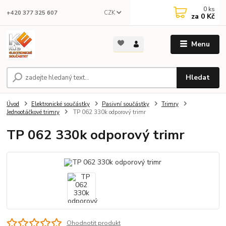
0
ks
CZK
+420 377 325 607
za
0 Kč
Menu
Hledat
Úvod
Elektronické součástky
Pasivní součástky
Trimry
Jednootáčkové trimry
TP 062 330k odporový trimr
TP 062 330k odporový trimr
Ohodnotit produkt