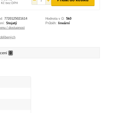
6 Kč
bez DPH
d:
7720125021614
Hodnota v Ω:
5k0
ení:
Stojatý
Průběh:
lineární
cenu / dostupnost
oblíbených
cení
0