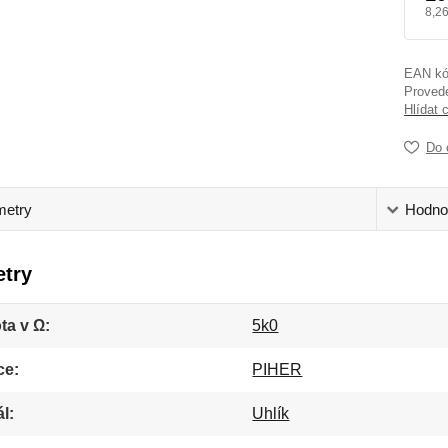
8,2
EAN kó
Proved
Hlídat 
Do 
metry
Hodno
try
ta v Ω
5k0
ce
PIHER
ál
Uhlík