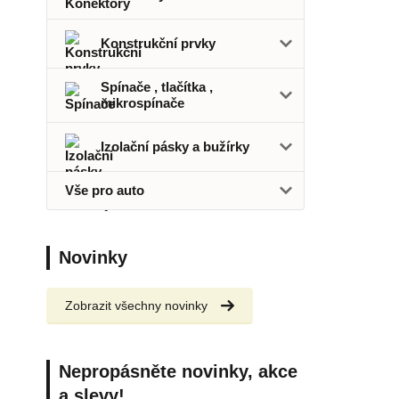
Konstrukční prvky
Spínače , tlačítka ,
mikrospínače
Izolační pásky a bužírky
Vše pro auto
Novinky
Zobrazit všechny novinky
Nepropásněte novinky, akce
a slevy!