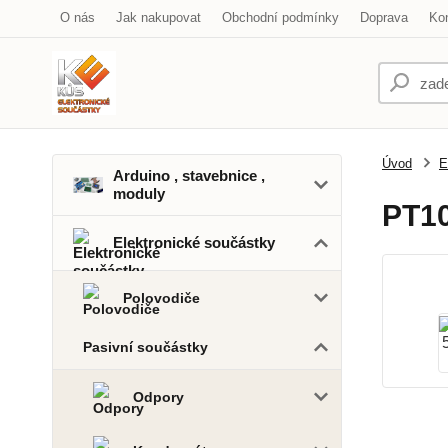
O nás
Jak nakupovat
Obchodní podmínky
Doprava
Ko
Úvod
E
Arduino , stavebnice ,
moduly
PT10
Elektronické součástky
Polovodiče
Pasivní součástky
Odpory