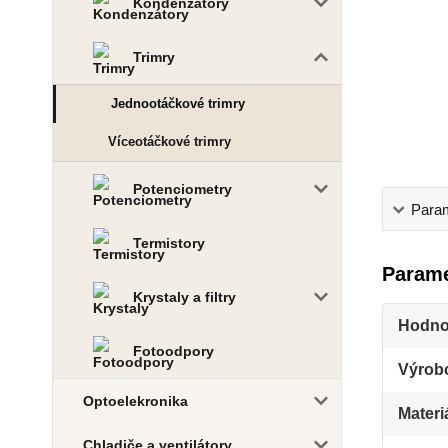
Kondenzátory
Trimry
Jednootáčkové trimry
Víceotáčkové trimry
Potenciometry
Para
Termistory
Parame
Krystaly a filtry
Hodno
Fotoodpory
Výrob
Optoelekronika
Materi
Chladiče a ventilátory