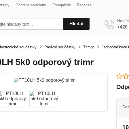
ntakty
Ochrana soukromí
Fotogalerie
Recenze
Nevíte
Hledat
+420 
lektronické součástky
Pasivní součástky
Trimry
Jednootáčkové t
LH 5k0 odporový trimr
Odpo
Dos
10