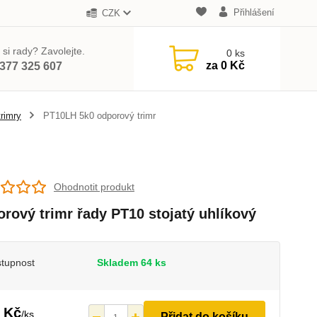
Přihlášení
CZK
 si rady? Zavolejte.
0
ks
za
0 Kč
377 325 607
rimry
PT10LH 5k0 odporový trimr
Ohodnotit produkt
rový trimr řady PT10 stojatý uhlíkový
tupnost
Skladem 64 ks
 Kč
/
ks
Přidat do košíku