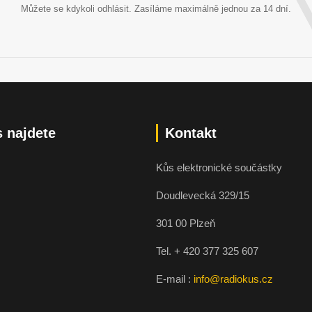
Můžete se kdykoli odhlásit. Zasíláme maximálně jednou za 14 dní.
 najdete
Kontakt
Kůs elektronické součástky
Doudlevecká 329/15
301 00 Plzeň
Tel. + 420 377 325 607
E-mail :
info@radiokus.cz