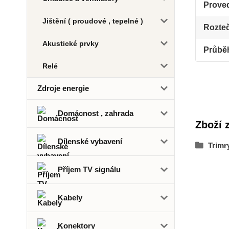
Prove
Jištění ( proudové , tepelné )
Rozte
Akustické prvky
Průbě
Relé
Zdroje energie
Domácnost , zahrada
Zboží 
Dílenské vybavení
Trimr
Příjem TV signálu
Kabely
Konektory