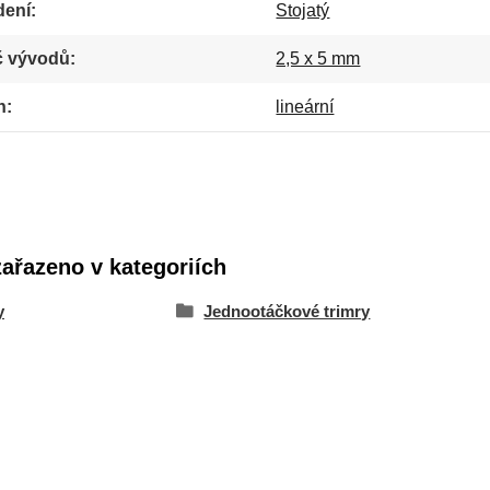
dení
Stojatý
č vývodů
2,5 x 5 mm
h
lineární
zařazeno v kategoriích
y
Jednootáčkové trimry