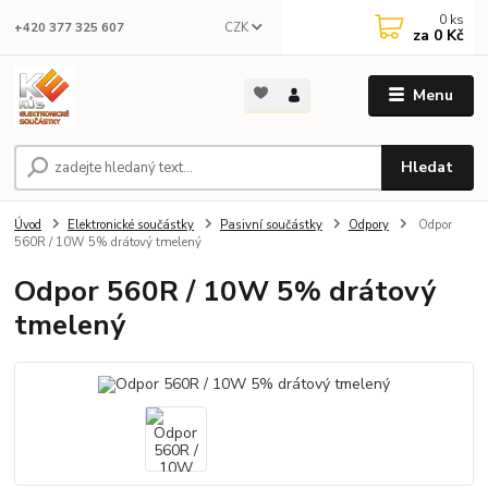
0
ks
CZK
+420 377 325 607
za
0 Kč
Menu
Hledat
Úvod
Elektronické součástky
Pasivní součástky
Odpory
Odpor
560R / 10W 5% drátový tmelený
Odpor 560R / 10W 5% drátový
tmelený