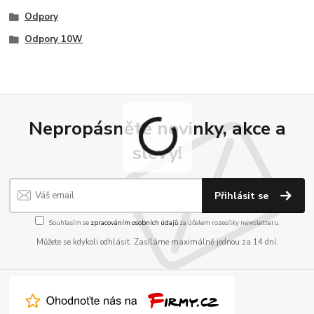
Odpory
Odpory 10W
Nepropásněte novinky, akce a
slevy!
Přihlásit se
Souhlasím se
zpracováním osobních údajů
za účelem rozesílky newsletteru.
Můžete se kdykoli odhlásit. Zasíláme maximálně jednou za 14 dní.