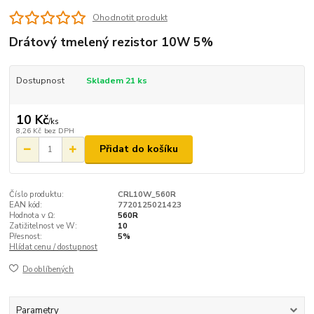
Ohodnotit produkt
Drátový tmelený rezistor 10W 5%
Dostupnost
Skladem 21 ks
10 Kč
/
ks
8,26 Kč
bez DPH
Přidat do košíku
Číslo produktu:
CRL10W_560R
EAN kód:
7720125021423
Hodnota v Ω:
560R
Zatižitelnost ve W:
10
Přesnost:
5%
Hlídat cenu / dostupnost
Do oblíbených
Parametry