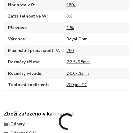
Hodnota v Ω
180k
Zatižitelnost ve W
0,6
Přesnost
1 %
Výrobce
Royal Ohm
Maximální prac. napětí V
250
Rozměry tělesa
Ø2.5x6.8mm
Rozměry vývodů
Ø0.6x28mm
Teplotní koeficient
200ppm/°C
Zboží zařazeno v kategoriích
Odpory