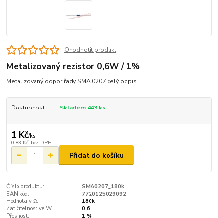
Ohodnotit produkt
Metalizovaný rezistor 0,6W / 1%
Metalizovaný odpor řady SMA 0207
celý popis
Dostupnost
Skladem 443 ks
1 Kč
/
ks
0,83 Kč
bez DPH
Přidat do košíku
Číslo produktu:
SMA0207_180k
EAN kód:
7720125029092
Hodnota v Ω:
180k
Zatižitelnost ve W:
0,6
Přesnost:
1 %