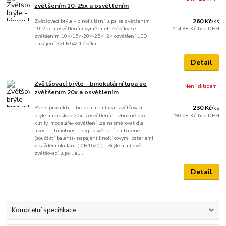
zvětšením 10-25x a osvětlením
Zvětšovací brýle - binokulární lupa se zvětšením
260 Kč
/
ks
10-25x a osvětlením vyměnitelné čočky se
214,88 Kč
bez DPH
zvětšením 10×-15×-20×-25×, 2× osvětlení LED,
napájení 3×LR54/ 1 čočka
Detail
Zvětšovací brýle - binokulární lupa se
Není skladem
zvětšením 20x a osvětlením
Popis produktu - binokularní lupa, zvětšovací
230 Kč
/
ks
brýle mikroskop 20x s osvětlením- vhodné pro
190,08 Kč
bez DPH
kutily, modeláře- osvětlení lze nasměrovat dle
libosti - hmotnost: 55g- osvětlení na baterie
(součástí balení)- napájení knoflíkovými bateriemi
v každém okuláru ( CR1620 ) Brýle mají dvě
zvětšovací lupy , al...
Detail
Kompletní specifikace