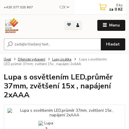
0
ks
CZK
+420 377 325 607
za
0 Kč
Menu
Hledat
Úvod
Dílenské vybavení
Lupy,zrcátka
Lupa s osvětlením
LED,průměr 37mm, zvětšení 15x , napájení 2xAAA
Lupa s osvětlením LED,průměr
37mm, zvětšení 15x , napájení
2xAAA