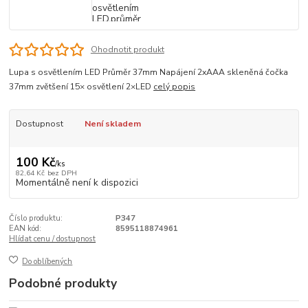
Ohodnotit produkt
Lupa s osvětlením LED Průměr 37mm Napájení 2xAAA skleněná čočka
37mm zvětšení 15× osvětlení 2×LED
celý popis
Dostupnost
Není skladem
100 Kč
/
ks
82,64 Kč
bez DPH
Momentálně není k dispozici
Číslo produktu:
P347
EAN kód:
8595118874961
Hlídat cenu / dostupnost
Do oblíbených
Podobné produkty