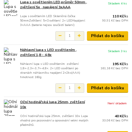
Lupa s osvětlením LED,průměr 50mm ,
Skladem 4 ks
zvětšení 5x , napájení 3xAAA
Lupa s osvětlením LED Skleněná čočka:
110 Kč
/
ks
50mmZvětšení: 5×Osvětlení: 2× LEDNapájení:
90,91 Kč
bez DPH
3×AAA (baterie nejsou součástí balení)
Přidat do košíku
Náhlavní lupa s LED osvětlením ,
Skladem 3 ks
zvětšení 1,8 - 4,8x
Náhlavní lupa s LED osvětlením zvětšení
195 Kč
/
ks
1,8×-2,3×-3,7×-4,8×. 2× LED osvětlení po
161,16 Kč
bez DPH
stranách náhlavníku napájení 2×2ks(AAA)
hmotnost 160g
Přidat do košíku
Oční hodinářská lupa 25mm, zvětšení
Není skladem
10x
Oční hodinářská lupa 25mm, zvětšení 10x Lupa
40 Kč
/
ks
vhodná pro pozorování a opravování velmi malých
33,06 Kč
bez DPH
předmětů.