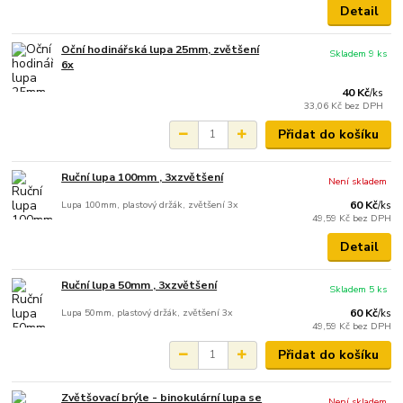
Detail
Oční hodinářská lupa 25mm, zvětšení
Skladem 9 ks
6x
40 Kč
/
ks
33,06 Kč
bez DPH
Přidat do košíku
Ruční lupa 100mm , 3xzvětšení
Není skladem
Lupa 100mm, plastový držák, zvětšení 3x
60 Kč
/
ks
49,59 Kč
bez DPH
Detail
Ruční lupa 50mm , 3xzvětšení
Skladem 5 ks
Lupa 50mm, plastový držák, zvětšení 3x
60 Kč
/
ks
49,59 Kč
bez DPH
Přidat do košíku
Zvětšovací brýle - binokulární lupa se
Není skladem