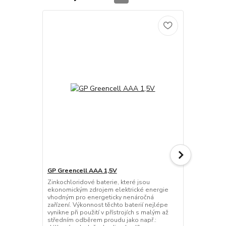
GP Greencell AAA 1,5V
Raver Lithiu
Zinkochloridové baterie, které jsou
Ideální pro 
ekonomickým zdrojem elektrické energie
-40 °C do +60
vhodným pro energeticky nenáročná
výkonnější n
zařízení. Výkonnost těchto baterií nejlépe
Využívá mode
vynikne při použití v přístrojích s malým až
bezpečnosti 
středním odběrem proudu jako např.:
zkratu a pře