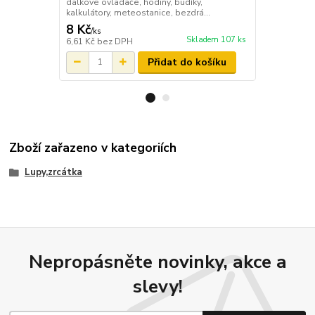
dálkové ovladače, hodiny, budíky,
profesionály 
kalkulátory, meteostanice, bezdrá...
Vhodn...
8 Kč
130 Kč
/
ks
/
ks
Skladem 107 ks
6,61 Kč
bez DPH
107,44 Kč
be
Přidat do košíku
Zboží zařazeno v kategoriích
Lupy,zrcátka
Nepropásněte novinky, akce a
slevy!