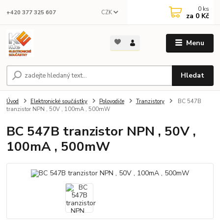
0
ks
CZK
+420 377 325 607
za
0 Kč
Menu
Hledat
Úvod
Elektronické součástky
Polovodiče
Tranzistory
BC 547B
tranzistor NPN , 50V , 100mA , 500mW
BC 547B tranzistor NPN , 50V ,
100mA , 500mW