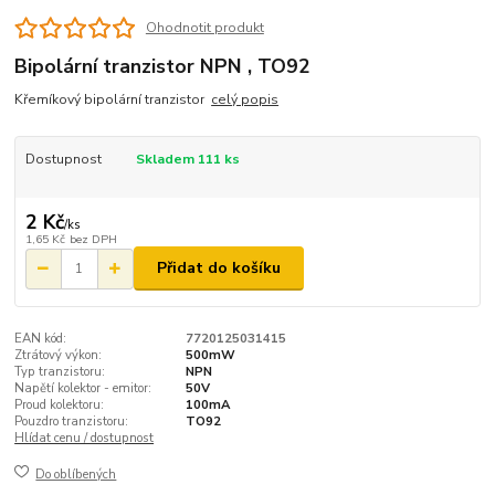
Ohodnotit produkt
Bipolární tranzistor NPN , TO92
Křemíkový bipolární tranzistor
celý popis
Dostupnost
Skladem 111 ks
2 Kč
/
ks
1,65 Kč
bez DPH
Přidat do košíku
EAN kód:
7720125031415
Ztrátový výkon:
500mW
Typ tranzistoru:
NPN
Napětí kolektor - emitor:
50V
Proud kolektoru:
100mA
Pouzdro tranzistoru:
TO92
Hlídat cenu / dostupnost
Do oblíbených