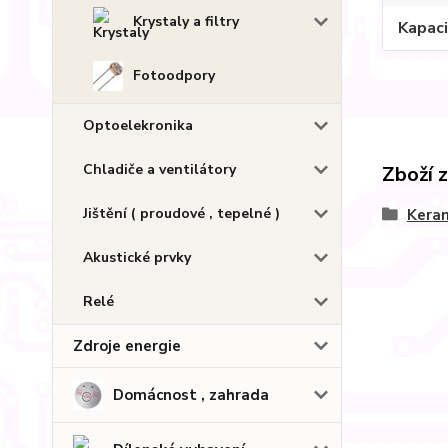
Krystaly a filtry
Kapac
Fotoodpory
Optoelekronika
Chladiče a ventilátory
Zboží 
Jištění ( proudové , tepelné )
Kera
Akustické prvky
Relé
Zdroje energie
Domácnost , zahrada