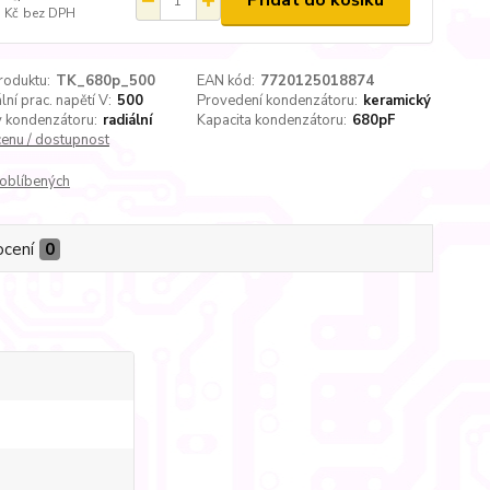
Přidat do košíku
 Kč
bez DPH
roduktu:
TK_680p_500
EAN kód:
7720125018874
ní prac. napětí V:
500
Provedení kondenzátoru:
keramický
 kondenzátoru:
radiální
Kapacita kondenzátoru:
680pF
cenu / dostupnost
oblíbených
cení
0