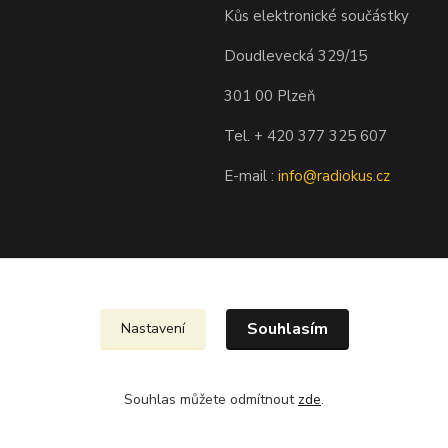
Kůs elektronické součástky
Doudlevecká 329/15
301 00 Plzeň
Tel. + 420 377 325 607
E-mail :
info@radiokus.cz
Souhlasím
Nastavení
Souhlas můžete odmítnout
zde
.