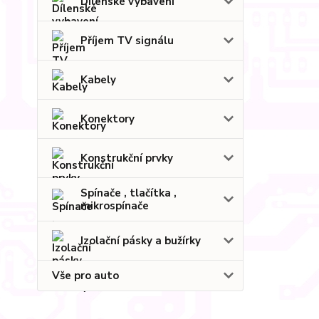
Dílenské vybavení
Příjem TV signálu
Kabely
Konektory
Konstrukční prvky
Spínače , tlačítka ,
mikrospínače
Izolační pásky a bužírky
Vše pro auto