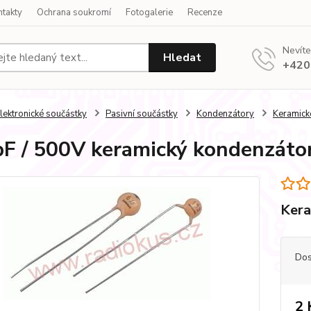
ntakty
Ochrana soukromí
Fotogalerie
Recenze
Nevíte
Hledat
+420
lektronické součástky
Pasivní součástky
Kondenzátory
Keramick
F / 500V keramický kondenzáto
Kera
Dos
2 