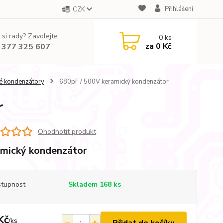
Přihlášení
CZK
 si rady? Zavolejte.
0
ks
za
0 Kč
 377 325 607
é kondenzátory
680pF / 500V keramický kondenzátor
r
Ohodnotit produkt
mický kondenzátor
tupnost
Skladem 168 ks
Kč
/
ks