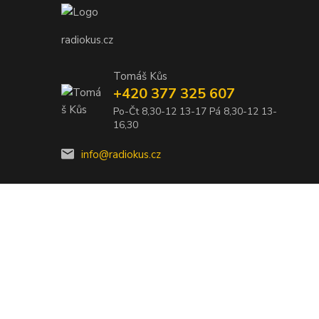
radiokus.cz
Tomáš Kůs
+420 377 325 607
Po-Čt 8,30-12 13-17 Pá 8,30-12 13-
16,30
info@radiokus.cz
Vytvořeno na
Eshop-rychle.cz