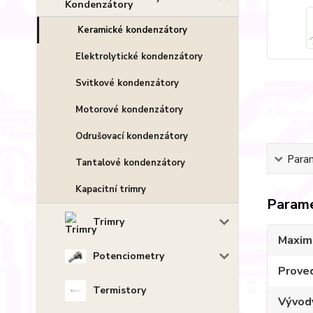
Keramické kondenzátory
Elektrolytické kondenzátory
Svitkové kondenzátory
Motorové kondenzátory
Odrušovací kondenzátory
Para
Tantalové kondenzátory
Kapacitní trimry
Param
Trimry
Maximá
Potenciometry
Prove
Termistory
Vývod