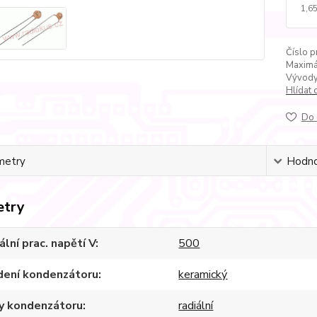
1,65
Číslo p
Maximál
Vývody
Hlídat 
Do 
metry
Hodno
etry
lní prac. napětí V
500
dení kondenzátoru
keramický
y kondenzátoru
radiální