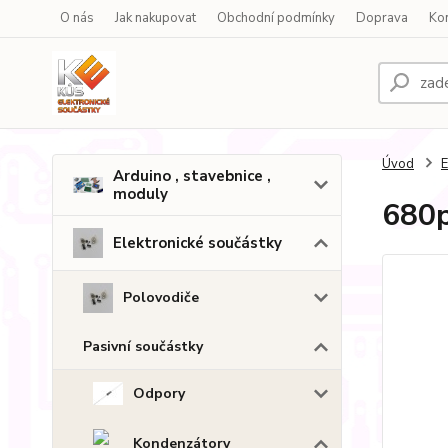
O nás
Jak nakupovat
Obchodní podmínky
Doprava
Ko
Úvod
E
Arduino , stavebnice ,
moduly
680p
Elektronické součástky
Polovodiče
Pasivní součástky
Odpory
Kondenzátory