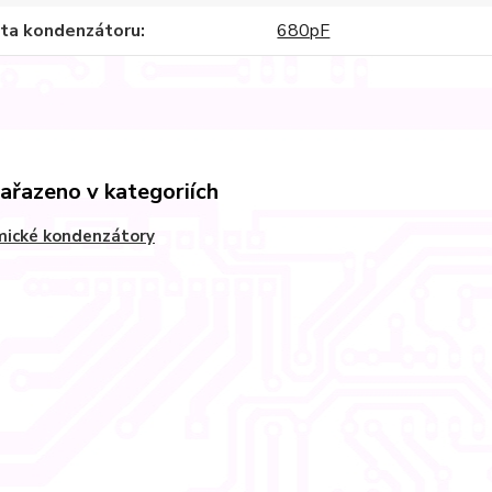
ita kondenzátoru
680pF
zařazeno v kategoriích
mické kondenzátory