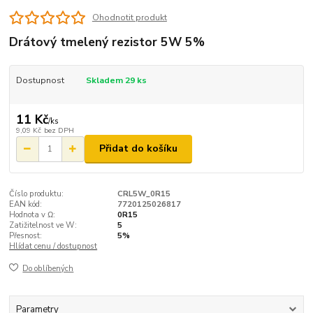
Ohodnotit produkt
Drátový tmelený rezistor 5W 5%
Dostupnost
Skladem 29 ks
11 Kč
/
ks
9,09 Kč
bez DPH
Přidat do košíku
Číslo produktu:
CRL5W_0R15
EAN kód:
7720125026817
Hodnota v Ω:
0R15
Zatižitelnost ve W:
5
Přesnost:
5%
Hlídat cenu / dostupnost
Do oblíbených
Parametry