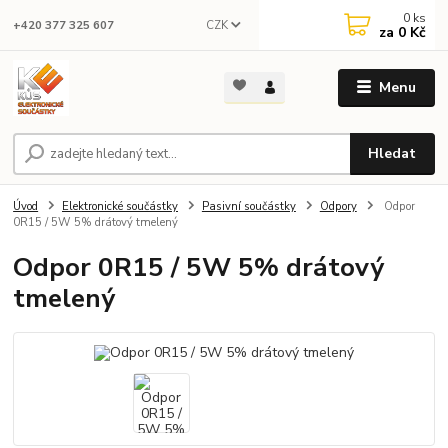
0
ks
CZK
+420 377 325 607
za
0 Kč
Menu
Hledat
Úvod
Elektronické součástky
Pasivní součástky
Odpory
Odpor
0R15 / 5W 5% drátový tmelený
Odpor 0R15 / 5W 5% drátový
tmelený