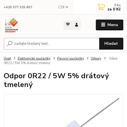
0
ks
CZK
+420 377 325 607
za
0 Kč
Menu
Hledat
Úvod
Elektronické součástky
Pasivní součástky
Odpory
Odpor
0R22 / 5W 5% drátový tmelený
Odpor 0R22 / 5W 5% drátový
tmelený