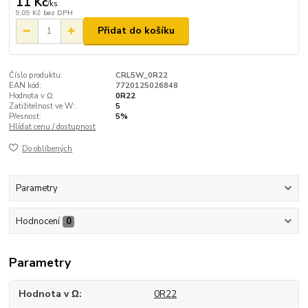
11 Kč
/
ks
9,09 Kč
bez DPH
Přidat do košíku
Číslo produktu:
CRL5W_0R22
EAN kód:
7720125026848
Hodnota v Ω:
0R22
Zatižitelnost ve W:
5
Přesnost:
5%
Hlídat cenu / dostupnost
Do oblíbených
Parametry
Hodnocení
0
Parametry
Hodnota v Ω
0R22