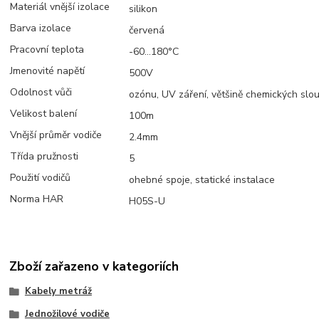
Materiál vnější izolace
silikon
Barva izolace
červená
Pracovní teplota
-60...180°C
Jmenovité napětí
500V
Odolnost vůči
ozónu, UV záření, většině chemických slouč
Velikost balení
100m
Vnější průměr vodiče
2.4mm
Třída pružnosti
5
Použití vodičů
ohebné spoje, statické instalace
Norma HAR
H05S-U
Zboží zařazeno v kategoriích
Kabely metráž
Jednožilové vodiče