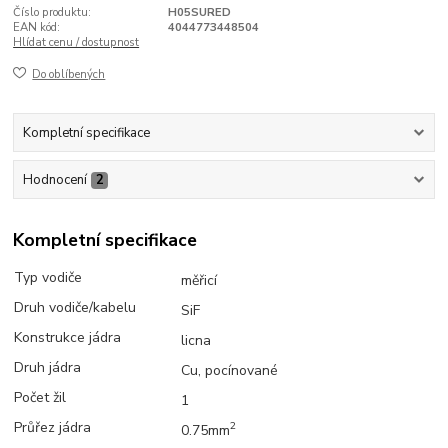
Číslo produktu:
H05SURED
EAN kód:
4044773448504
Hlídat cenu / dostupnost
Do oblíbených
Kompletní specifikace
Hodnocení
2
Kompletní specifikace
Typ vodiče
měřicí
Druh vodiče/kabelu
SiF
Konstrukce jádra
licna
Druh jádra
Cu, pocínované
Počet žil
1
Průřez jádra
2
0.75mm