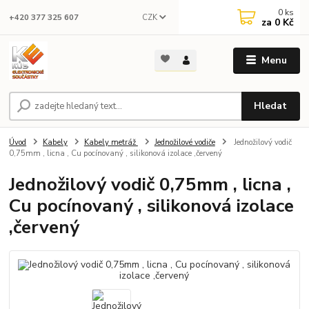
0
ks
CZK
+420 377 325 607
za
0 Kč
Menu
Hledat
Úvod
Kabely
Kabely metráž
Jednožilové vodiče
Jednožilový vodič
0,75mm , licna , Cu pocínovaný , silikonová izolace ,červený
Jednožilový vodič 0,75mm , licna ,
Cu pocínovaný , silikonová izolace
,červený