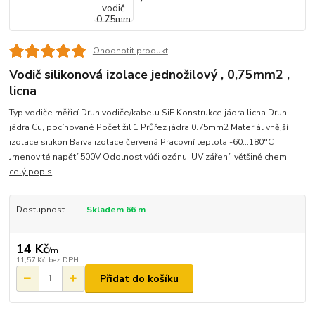
Ohodnotit produkt
Vodič silikonová izolace jednožilový , 0,75mm2 ,
licna
Typ vodiče měřicí Druh vodiče/kabelu SiF Konstrukce jádra licna Druh
jádra Cu, pocínované Počet žil 1 Průřez jádra 0.75mm2 Materiál vnější
izolace silikon Barva izolace červená Pracovní teplota -60...180°C
Jmenovité napětí 500V Odolnost vůči ozónu, UV záření, většině chem...
celý popis
Dostupnost
Skladem 66 m
14 Kč
/
m
11,57 Kč
bez DPH
Přidat do košíku