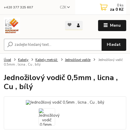
0
ks
CZK
+420 377 325 607
za
0 Kč
Menu
Hledat
Úvod
Kabely
Kabely metráž
Jednožilové vodiče
Jednožilový vodič
0,5mm , licna , Cu , bílý
Jednožilový vodič 0,5mm , licna ,
Cu , bílý