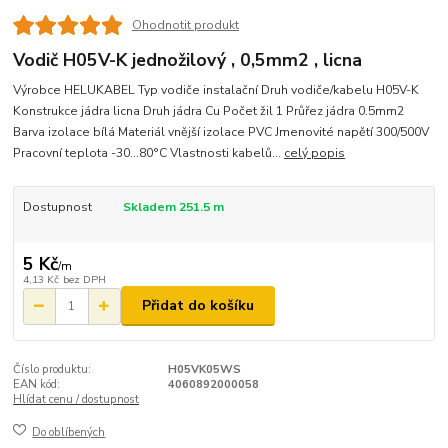
Ohodnotit produkt
Vodič H05V-K jednožilový , 0,5mm2 , licna
Výrobce HELUKABEL Typ vodiče instalační Druh vodiče/kabelu H05V-K
Konstrukce jádra licna Druh jádra Cu Počet žil 1 Průřez jádra 0.5mm2
Barva izolace bílá Materiál vnější izolace PVC Jmenovité napětí 300/500V
Pracovní teplota -30...80°C Vlastnosti kabelů...
celý popis
Dostupnost
Skladem 251.5 m
5 Kč
/
m
4,13 Kč
bez DPH
Přidat do košíku
Číslo produktu:
H05VK05WS
EAN kód:
4060892000058
Hlídat cenu / dostupnost
Do oblíbených