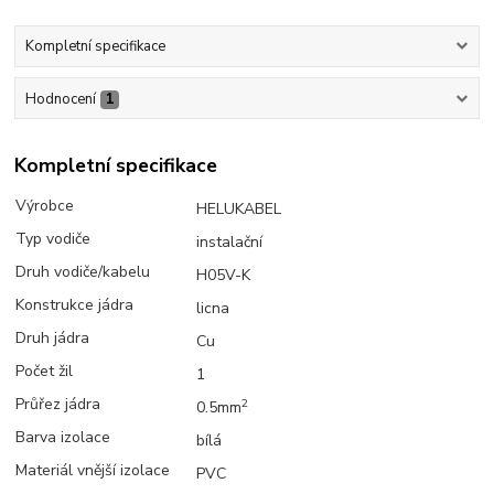
Kompletní specifikace
Hodnocení
1
Kompletní specifikace
Výrobce
HELUKABEL
Typ vodiče
instalační
Druh vodiče/kabelu
H05V-K
Konstrukce jádra
licna
Druh jádra
Cu
Počet žil
1
Průřez jádra
2
0.5mm
Barva izolace
bílá
Materiál vnější izolace
PVC