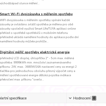
východ/západ slunce měření...
Smart Wi-Fi dvojzásuvka s měřením spotřeby
WIFI dvojzásuvka s měřením spotřeby spínání každé
zásuvky je ovládáno zvlášť spotřeba je měřena pro obě
zásuvky společně využívá Smart LIfe/TUYA aplikaci online
přehled o spotřebě spotřebičů v mobilním telefonu
přehledně ukládá naměřené hodnoty do aplikace podle dní
naměřené hodnoty můžete prohlíže...
Digitální měřič spotřeby elektrické energie
přehledný LCD displej, úhlopříčka 2" - 5cm max. měřená
spotřeba: 9999kWh min. množství zaznamenávaného
příkonu: 2W, max.: 3680W/16A nastavení ceny za energii 2
tlačítka pro jednoduchou obsluhu přesný výpočet ceny a
měření spotřebované energie dětská pojistka indikace
překročení max. příkonu "overlo...
etní specifikace
Hodnocení
0