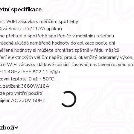
tní specifikace
rt WIFI zásuvka s měřičem spotřeby
žívá Smart LIfe/TUYA aplikaci
ine přehled o spotřebě spotřebiče v mobilním telefonu
hledně ukládá naměřené hodnoty do aplikace podle dní
ěřené hodnoty si můžete prohlížet zpětně v řádu měsíců
ení elektrických veličin: napětí, proud, okamžitý odebíraný výko
kce WIFI zásuvky: dálkové spínání, časovač, nastavení rozvrhu pr
I 2.4GHz IEEE 802.11 b/g/n
covní teplota: 0 až + 50°C
. zatížení: 3680W/16A
ze pro vnitřní použití
ájení: AC 230V, 50Hz
zboží