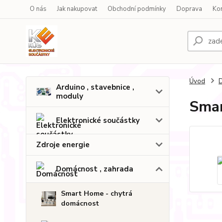
O nás
Jak nakupovat
Obchodní podmínky
Doprava
Ko
Úvod
D
Arduino , stavebnice ,
moduly
Smar
Elektronické součástky
Zdroje energie
Domácnost , zahrada
Smart Home - chytrá
domácnost