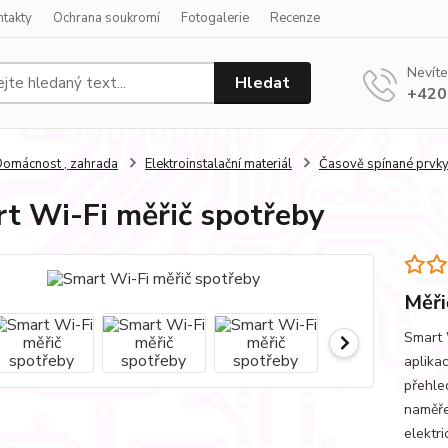
ntakty
Ochrana soukromí
Fotogalerie
Recenze
Nevíte
Hledat
+420
omácnost , zahrada
Elektroinstalační materiál
Časově spínané prvk
t Wi-Fi měřič spotřeby
Měři
Smart 
aplika
přehle
naměře
elektri