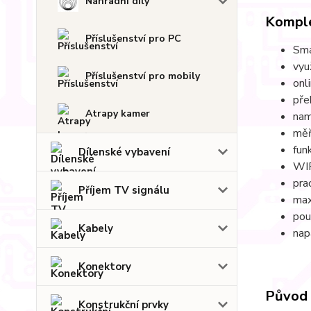
Náhradní díly
Komple
Příslušenství pro PC
Sma
vyu
Příslušenství pro mobily
onl
pře
Atrapy kamer
nam
měř
fun
Dílenské vybavení
WIF
pra
Příjem TV signálu
max
pou
Kabely
nap
Konektory
Původ 
Konstrukční prvky