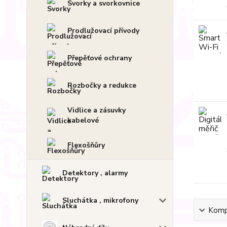
Svorky a svorkovnice
Prodlužovací přívody
Přepěťové ochrany
Rozbočky a redukce
Vidlice a zásuvky
kabelové
Flexošňůry
Detektory , alarmy
Sluchátka , mikrofony
Kompl