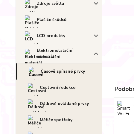
Zdroje světla
Plašiče škůdců
LCD produkty
Elektroinstalační
materiál
Časově spínané prvky
Cestovní redukce
Podobn
Dálkově ovládané prvky
Měřiče spotřeby