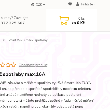
Přihlášení
CZK
 si rady? Zavolejte.
0
ks
za
0 Kč
 377 325 607
y
Smart Wi-Fi měřič spotřeby
Ohodnotit produkt
č spotřeby max.16A
WIFI zásuvka s měřičem spotřeby využívá Smart LIfe/TUYA
ci online přehled o spotřebě spotřebiče v mobilním telefonu
dně ukládá naměřené hodnoty do aplikace podle dní
né hodnoty si můžete prohlížet zpětně v řádu měsíců měření
ckých veličin: napětí, proud, okamžitý odeb...
celý popis