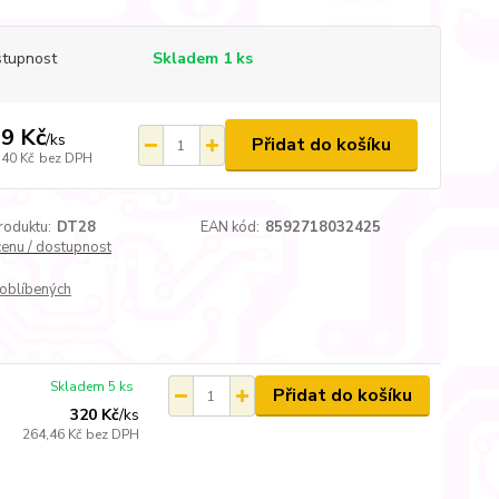
tupnost
Skladem 1 ks
9 Kč
/
ks
Přidat do košíku
,40 Kč
bez DPH
roduktu:
DT28
EAN kód:
8592718032425
cenu / dostupnost
oblíbených
Skladem 5 ks
Přidat do košíku
320 Kč
/
ks
264,46 Kč
bez DPH