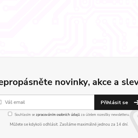
epropásněte novinky, akce a slev
Přihlásit se
Souhlasím se
zpracováním osobních údajů
za účelem rozesílky newsletteru.
Můžete se kdykoli odhlásit. Zasíláme maximálně jednou za 14 dní.