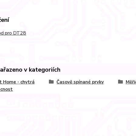
žení
d pro DT28
zařazeno v kategoriích
 Home - chytrá
Časově spínané prvky
Měři
cnost