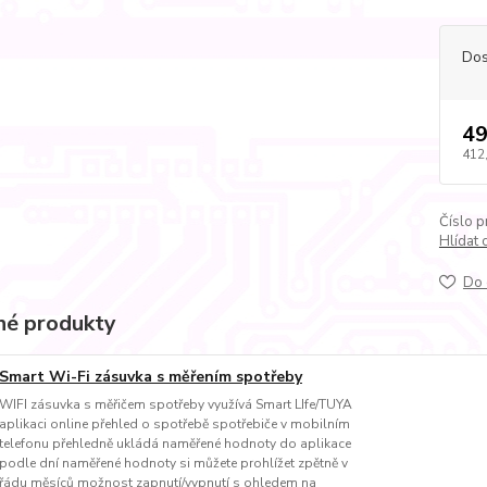
Dos
49
412
Číslo p
Hlídat 
Do 
é produkty
Smart Wi-Fi zásuvka s měřením spotřeby
WIFI zásuvka s měřičem spotřeby využívá Smart LIfe/TUYA
aplikaci online přehled o spotřebě spotřebiče v mobilním
telefonu přehledně ukládá naměřené hodnoty do aplikace
podle dní naměřené hodnoty si můžete prohlížet zpětně v
řádu měsíců možnost zapnutí/vypnutí s ohledem na