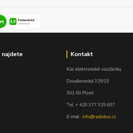
 najdete
Kontakt
Kůs elektronické součástky
Doudlevecká 329/15
301 00 Plzeň
Tel. + 420 377 325 607
E-mail :
info@radiokus.cz