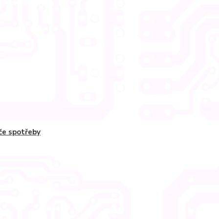
če spotřeby