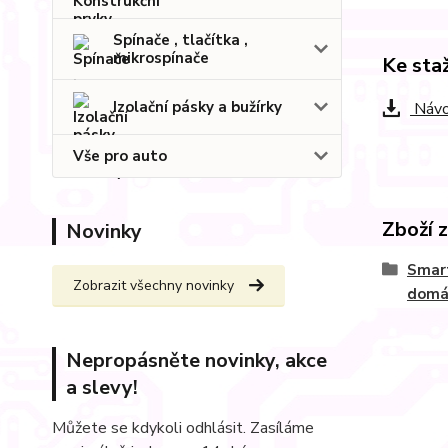
Spínače , tlačítka ,
mikrospínače
Ke sta
Izolační pásky a bužírky
Návo
Vše pro auto
Zboží 
Novinky
Smart
Zobrazit všechny novinky
domá
Nepropásněte novinky, akce
a slevy!
Můžete se kdykoli odhlásit. Zasíláme