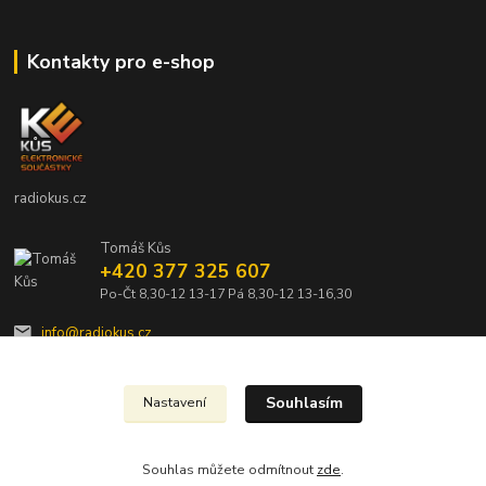
Kontakty pro e-shop
radiokus.cz
Tomáš Kůs
+420 377 325 607
Po-Čt 8,30-12 13-17 Pá 8,30-12 13-16,30
info@radiokus.cz
Souhlasím
Nastavení
Souhlas můžete odmítnout
zde
.
Vytvořeno na
Eshop-rychle.cz