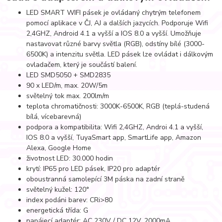
LED SMART WIFI pásek je ovládaný chytrým telefonem
pomocí aplikace v ČJ, AJ a dalších jazycích. Podporuje Wifi
2,4GHZ, Android 4.1 a vyšší a IOS 8.0 a vyšší. Umožňuje
nastavovat různé barvy světla (RGB), odstíny bílé (3000-
6500K) a intenzitu světla. LED pásek lze ovládat i dálkovým
ovladačem, který je součástí balení.
LED SMD5050 + SMD2835
90 x LED/m, max. 20W/5m
světelný tok max. 200lm/m
teplota chromatičnosti: 3000K-6500K, RGB (teplá-studená
bílá, vícebarevná)
podpora a kompatibilita: Wifi 2,4GHZ, Androi 4.1 a vyšší,
IOS 8.0 a vyšší, TuyaSmart app, SmartLife app, Amazon
Alexa, Google Home
životnost LED: 30.000 hodin
krytí: IP65 pro LED pásek, IP20 pro adaptér
oboustranná samolepící 3M páska na zadní straně
světelný kužel: 120°
index podáni barev: CRi>80
energetická třída: G
napájecí adaptér: AC 230V / DC 12V, 2000mA