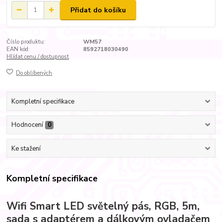
Přidat do košíku
Číslo produktu:
WM57
EAN kód:
8592718030490
Hlídat cenu / dostupnost
Do oblíbených
Kompletní specifikace
Hodnocení
0
Ke stažení
Kompletní specifikace
Wifi Smart LED světelný pás, RGB, 5m,
sada s adaptérem a dálkovým ovladačem