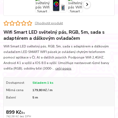
Ohodnotit produkt
Wifi Smart LED světelný pás, RGB, 5m, sada s
adaptérem a dálkovým ovladačem
Wifi Smart LED světelný pás, RGB, 5m, sada s adaptérem a dálkovým
ovladačem LED SMART WIFI pásek je ovládaný chytrým telefonem
pomocí aplikace v ČJ, AJ a dalších jazycích. Podporuje Wifi 2,4GHZ,
Android 4.1 a vyšší a IOS 8.0 a vyšší. Umožňuje nastavovat různé barvy
světla (RGB), odstíny bílé (3000-...
celý popis
Dostupnost
Skladem 1 ks
Měrná cena
179,80 Kč / m
Balení
5 m
899 Kč
/
ks
742,98 Kč
bez DPH