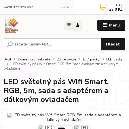
0
ks
CZK
+420 377 325 607
za
0 Kč
Menu
Hledat
Úvod
Domácnost , zahrada
Zdroje světla
LED pásky
LED pásky
LED světelný pás Wifi Smart, RGB, 5m, sada s adaptérem a dálkovým
ovladačem
LED světelný pás Wifi Smart,
RGB, 5m, sada s adaptérem a
dálkovým ovladačem