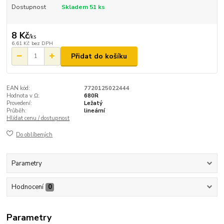
Dostupnost
Skladem 51 ks
8 Kč
/
ks
6,61 Kč
bez DPH
Přidat do košíku
EAN kód:
7720125022444
Hodnota v Ω:
680R
Provedení:
Ležatý
Průběh:
lineární
Hlídat cenu / dostupnost
Do oblíbených
Parametry
Hodnocení
0
Parametry