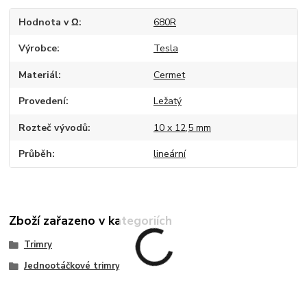
Hodnota v Ω
680R
Výrobce
Tesla
Materiál
Cermet
Provedení
Ležatý
Rozteč vývodů
10 x 12,5 mm
Průběh
lineární
Zboží zařazeno v kategoriích
Trimry
Jednootáčkové trimry