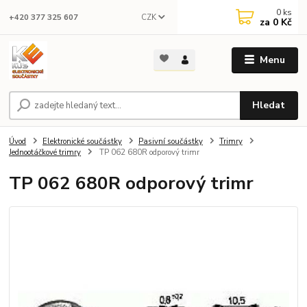
0
ks
CZK
+420 377 325 607
za
0 Kč
Menu
Hledat
Úvod
Elektronické součástky
Pasivní součástky
Trimry
Jednootáčkové trimry
TP 062 680R odporový trimr
TP 062 680R odporový trimr