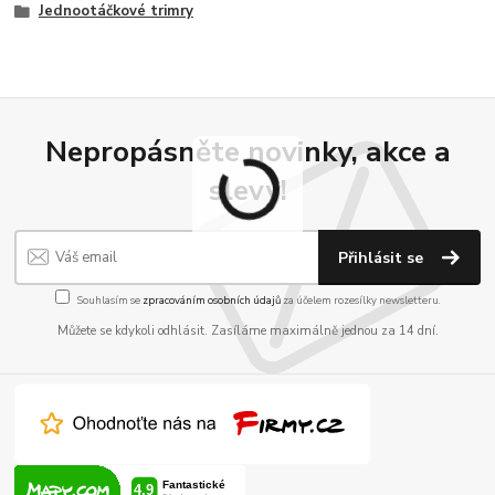
Jednootáčkové trimry
Nepropásněte novinky, akce a
slevy!
Přihlásit se
Souhlasím se
zpracováním osobních údajů
za účelem rozesílky newsletteru.
Můžete se kdykoli odhlásit. Zasíláme maximálně jednou za 14 dní.