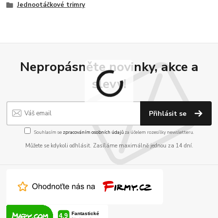
Jednootáčkové trimry
Nepropásněte novinky, akce a
slevy!
Přihlásit se
Souhlasím se
zpracováním osobních údajů
za účelem rozesílky newsletteru.
Můžete se kdykoli odhlásit. Zasíláme maximálně jednou za 14 dní.