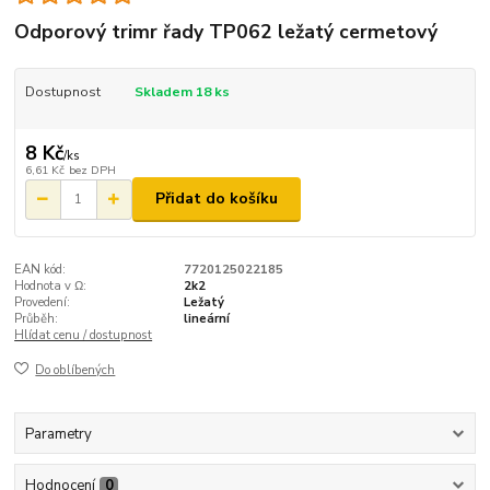
Odporový trimr řady TP062 ležatý cermetový
Dostupnost
Skladem 18 ks
8 Kč
/
ks
6,61 Kč
bez DPH
Přidat do košíku
EAN kód:
7720125022185
Hodnota v Ω:
2k2
Provedení:
Ležatý
Průběh:
lineární
Hlídat cenu / dostupnost
Do oblíbených
Parametry
Hodnocení
0