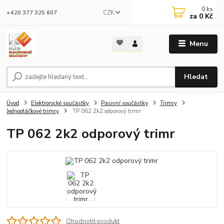
0
ks
CZK
+420 377 325 607
za
0 Kč
Menu
Hledat
Úvod
Elektronické součástky
Pasivní součástky
Trimry
Jednootáčkové trimry
TP 062 2k2 odporový trimr
TP 062 2k2 odporový trimr
Ohodnotit produkt