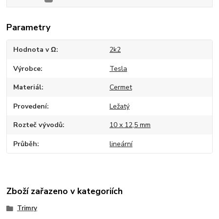
Parametry
Hodnota v Ω
2k2
Výrobce
Tesla
Materiál
Cermet
Provedení
Ležatý
Rozteč vývodů
10 x 12,5 mm
Průběh
lineární
Zboží zařazeno v kategoriích
Trimry