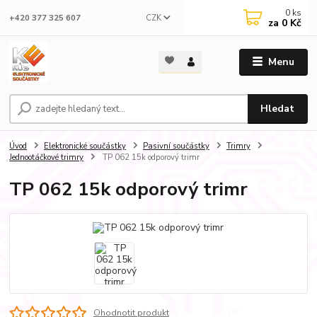
0
ks
CZK
+420 377 325 607
za
0 Kč
Menu
Hledat
Úvod
Elektronické součástky
Pasivní součástky
Trimry
Jednootáčkové trimry
TP 062 15k odporový trimr
TP 062 15k odporový trimr
Ohodnotit produkt