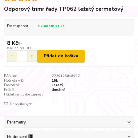
Odporový trimr řady TP062 ležatý cermetový
Dostupnost
Skladem 11 ks
8 Kč
/
ks
6,61 Kč
bez DPH
Přidat do košíku
EAN kód:
7720125018997
Hodnota v Ω:
15k
Provedení:
Ležatý
Průběh:
lineární
Hlídat cenu / dostupnost
Do oblíbených
Parametry
Hodnocení
0