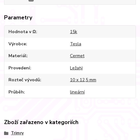
Parametry
Hodnota v Ω
15k
Výrobce
Tesla
Materiál
Cermet
Provedení
Ležatý
Rozteč vývodů
10 x 12,5 mm
Průběh
lineární
Zboží zařazeno v kategoriích
Trimry