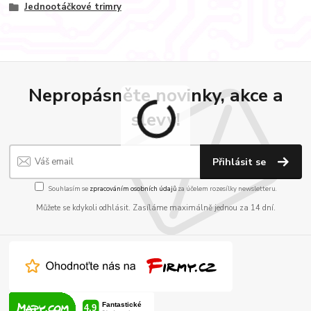
Jednootáčkové trimry
Nepropásněte novinky, akce a
slevy!
Přihlásit se
Souhlasím se
zpracováním osobních údajů
za účelem rozesílky newsletteru.
Můžete se kdykoli odhlásit. Zasíláme maximálně jednou za 14 dní.