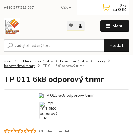
0
ks
CZK
+420 377 325 607
za
0 Kč
Menu
Hledat
Úvod
Elektronické součástky
Pasivní součástky
Trimry
Jednootáčkové trimry
TP 011 6k8 odporový trimr
TP 011 6k8 odporový trimr
Ohodnotit produkt