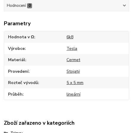
Hodnocení
0
Parametry
Hodnota v Ω
6k8
Výrobce
Tesla
Materiál
Cermet
Provedení
Stojatý
Rozteč vývodů
5 x 5 mm
Průběh
lineární
Zboží zařazeno v kategoriích