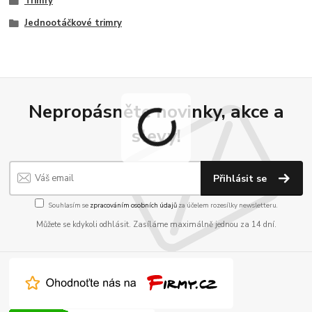
Trimry
Jednootáčkové trimry
Nepropásněte novinky, akce a
slevy!
Přihlásit se
Souhlasím se
zpracováním osobních údajů
za účelem rozesílky newsletteru.
Můžete se kdykoli odhlásit. Zasíláme maximálně jednou za 14 dní.