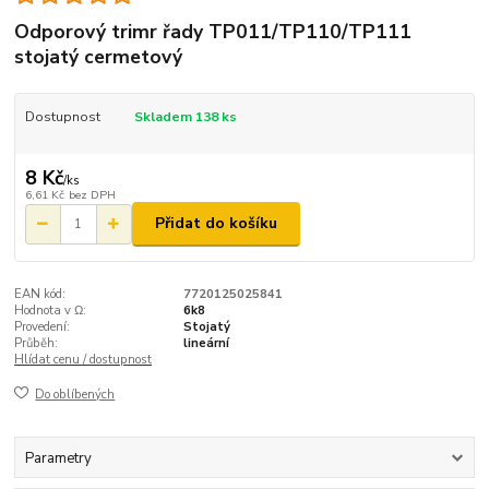
Odporový trimr řady TP011/TP110/TP111
stojatý cermetový
Dostupnost
Skladem 138 ks
8 Kč
/
ks
6,61 Kč
bez DPH
Přidat do košíku
EAN kód:
7720125025841
Hodnota v Ω:
6k8
Provedení:
Stojatý
Průběh:
lineární
Hlídat cenu / dostupnost
Do oblíbených
Parametry