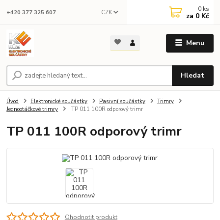
0
ks
CZK
+420 377 325 607
za
0 Kč
Menu
Hledat
Úvod
Elektronické součástky
Pasivní součástky
Trimry
Jednootáčkové trimry
TP 011 100R odporový trimr
TP 011 100R odporový trimr
Ohodnotit produkt