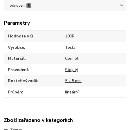
Hodnocení
0
Parametry
Hodnota v Ω
100R
Výrobce
Tesla
Materiál
Cermet
Provedení
Stojatý
Rozteč vývodů
5 x 5 mm
Průběh
lineární
Zboží zařazeno v kategoriích