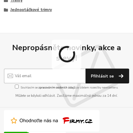
Trimry
Jednootáčkové trimry
Nepropásněte novinky, akce a
slevy!
Přihlásit se
Souhlasím se
zpracováním osobních údajů
za účelem rozesílky newsletteru.
Můžete se kdykoli odhlásit. Zasíláme maximálně jednou za 14 dní.