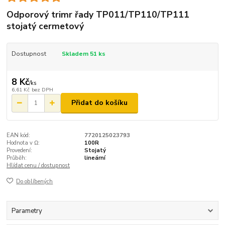
Odporový trimr řady TP011/TP110/TP111
stojatý cermetový
Dostupnost
Skladem 51 ks
8 Kč
/
ks
6,61 Kč
bez DPH
Přidat do košíku
EAN kód:
7720125023793
Hodnota v Ω:
100R
Provedení:
Stojatý
Průběh:
lineární
Hlídat cenu / dostupnost
Do oblíbených
Parametry