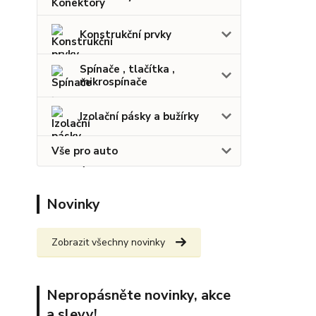
Konstrukční prvky
Spínače , tlačítka ,
mikrospínače
Izolační pásky a bužírky
Vše pro auto
Novinky
Zobrazit všechny novinky
Nepropásněte novinky, akce
a slevy!