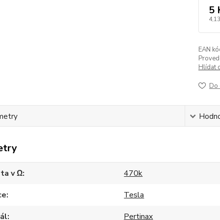
5 
4,13
EAN kó
Proved
Hlídat 
Do 
metry
Hodno
etry
ta v Ω
470k
ce
Tesla
ál
Pertinax