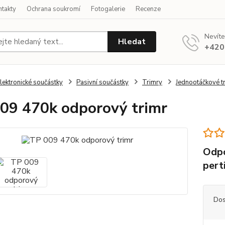
ntakty
Ochrana soukromí
Fotogalerie
Recenze
Nevíte
Hledat
+420
lektronické součástky
Pasivní součástky
Trimry
Jednootáčkové t
09 470k odporový trimr
Odpo
pert
Dos