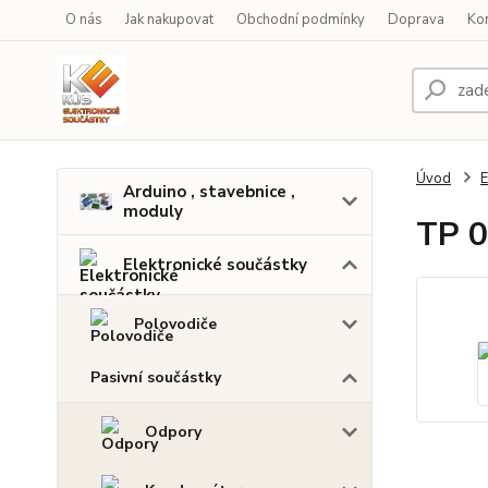
O nás
Jak nakupovat
Obchodní podmínky
Doprava
Ko
Úvod
E
Arduino , stavebnice ,
moduly
TP 0
Elektronické součástky
Polovodiče
Pasivní součástky
Odpory