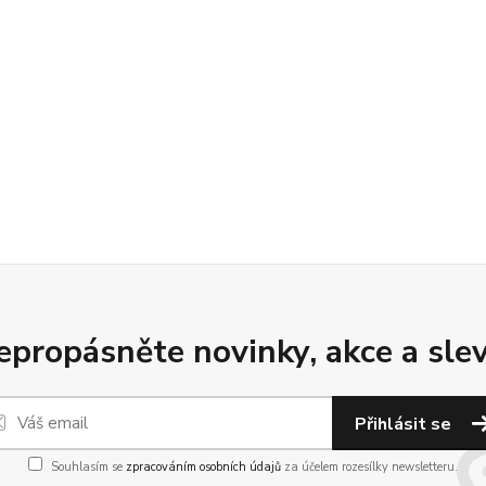
epropásněte novinky, akce a slev
Přihlásit se
Souhlasím se
zpracováním osobních údajů
za účelem rozesílky newsletteru.