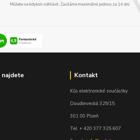
Můžete se kdykoli odhlásit. Zasíláme maximálně jednou za 14 dní.
 najdete
Kontakt
Kůs elektronické součástky
Doudlevecká 329/15
301 00 Plzeň
Tel. + 420 377 325 607