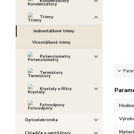
Kondenzátory
Trimry
Jednootáčkové trimry
Víceotáčkové trimry
Potenciometry
Para
Termistory
Krystaly a filtry
Param
Fotoodpory
Hodno
Výrob
Optoelekronika
Materi
Chladiče a ventilátory