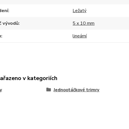
dení
Ležatý
č vývodů
5 x 10 mm
h
lineární
zařazeno v kategoriích
y
Jednootáčkové trimry