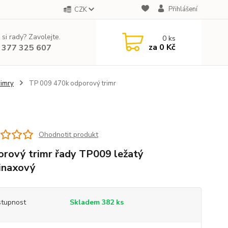
Přihlášení
CZK
 si rady? Zavolejte.
0
ks
za
0 Kč
 377 325 607
rimry
TP 009 470k odporový trimr
Ohodnotit produkt
rový trimr řady TP009 ležatý
inaxový
tupnost
Skladem 382 ks