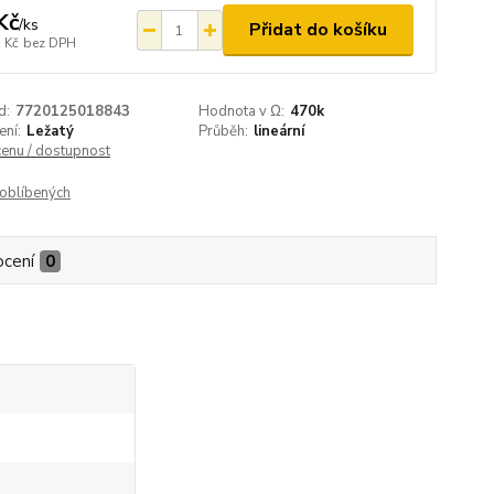
Kč
/
ks
Přidat do košíku
 Kč
bez DPH
d:
7720125018843
Hodnota v Ω:
470k
ení:
Ležatý
Průběh:
lineární
cenu / dostupnost
oblíbených
cení
0