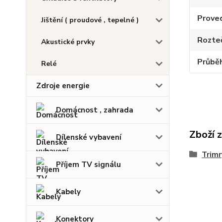
Prove
Jištění ( proudové , tepelné )
Rozte
Akustické prvky
Průbě
Relé
Zdroje energie
Domácnost , zahrada
Zboží 
Dílenské vybavení
Trimr
Příjem TV signálu
Kabely
Konektory