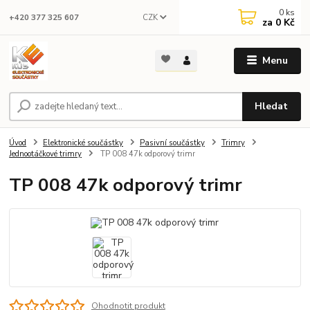
0
ks
CZK
+420 377 325 607
za
0 Kč
Menu
Hledat
Úvod
Elektronické součástky
Pasivní součástky
Trimry
Jednootáčkové trimry
TP 008 47k odporový trimr
TP 008 47k odporový trimr
Ohodnotit produkt