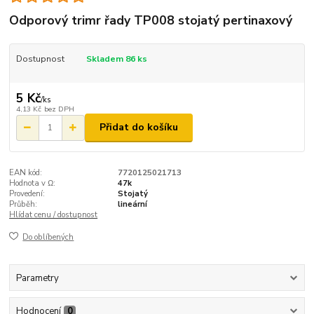
Odporový trimr řady TP008 stojatý pertinaxový
Dostupnost
Skladem 86 ks
5 Kč
/
ks
4,13 Kč
bez DPH
Přidat do košíku
EAN kód:
7720125021713
Hodnota v Ω:
47k
Provedení:
Stojatý
Průběh:
lineární
Hlídat cenu / dostupnost
Do oblíbených
Parametry
Hodnocení
0