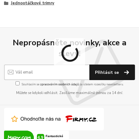
Jednootáčkové trimry
Nepropásněte novinky, akce a
slevy!
Přihlásit se
Souhlasím se
zpracováním osobních údajů
za účelem rozesílky newsletteru.
Můžete se kdykoli odhlásit. Zasíláme maximálně jednou za 14 dní.