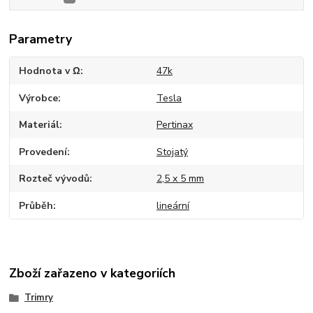
Parametry
Hodnota v Ω
47k
Výrobce
Tesla
Materiál
Pertinax
Provedení
Stojatý
Rozteč vývodů
2,5 x 5 mm
Průběh
lineární
Zboží zařazeno v kategoriích
Trimry