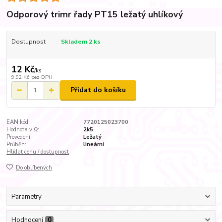
Odporový trimr řady PT15 ležatý uhlíkový
Dostupnost
Skladem 2 ks
12 Kč
/
ks
9,92 Kč
bez DPH
Přidat do košíku
EAN kód:
7720125023700
Hodnota v Ω:
2k5
Provedení:
Ležatý
Průběh:
lineární
Hlídat cenu / dostupnost
Do oblíbených
Parametry
Hodnocení
0