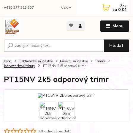
0
ks
CZK
+420 377 325 607
za
0 Kč
Menu
Hledat
Úvod
Elektronické součástky
Pasivní součástky
Trimry
Jednootáčkové trimry
PT15NV 2k5 odporový trimr
PT15NV 2k5 odporový trimr
Ohodnotit produkt