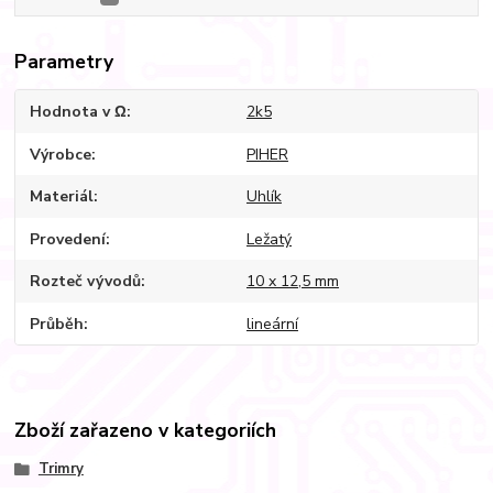
Parametry
Hodnota v Ω
2k5
Výrobce
PIHER
Materiál
Uhlík
Provedení
Ležatý
Rozteč vývodů
10 x 12,5 mm
Průběh
lineární
Zboží zařazeno v kategoriích
Trimry