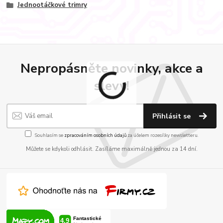
Jednootáčkové trimry
Nepropásněte novinky, akce a
slevy!
Přihlásit se
Souhlasím se
zpracováním osobních údajů
za účelem rozesílky newsletteru.
Můžete se kdykoli odhlásit. Zasíláme maximálně jednou za 14 dní.